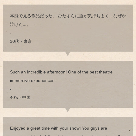
本能で見る作品だった。 ひたすらに脳が気持ちよく、なぜか
泣けた...。
-
30代・東京
Such an Incredible afternoon! One of the best theatre
immersive experiences!
-
40’s・中国
Enjoyed a great time with your show! You guys are