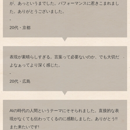
が、あっというまでした。パフォーマンスに惹きこまれまし
た。ありがとうございました。
-
20代・京都
表現が素晴らしすぎる。言葉って必要ないのか、でも大切だ
よなぁってより深く感じた。
-
20代・広島
AIの時代の人間というテーマにそそられました。直接的な表
現がなくても伝わってくるのに感動しました。ありがとう!!
また来たいです!