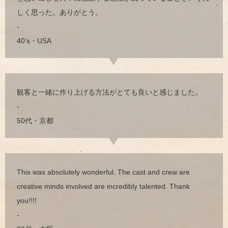
しく思った。ありがとう。
-
40’s・USA
観客と一緒に作り上げる方法がとても良いと感じました。
-
50代・京都
This was absolutely wonderful. The cast and crew are
creative minds involved are incredibly talented. Thank
you!!!!
-