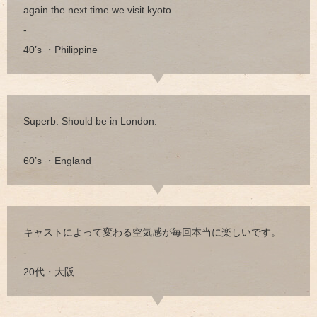
again the next time we visit kyoto.
-
40’s ・Philippine
Superb. Should be in London.
-
60’s ・England
キャストによって変わる空気感が毎回本当に楽しいです。
-
20代・大阪