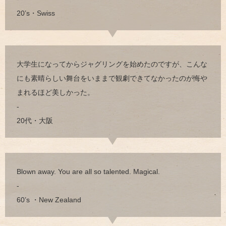
20’s・Swiss
大学生になってからジャグリングを始めたのですが、こんな
にも素晴らしい舞台をいままで観劇できてなかったのが悔や
まれるほど美しかった。
-
20代・大阪
Blown away. You are all so talented. Magical.
-
60’s ・New Zealand