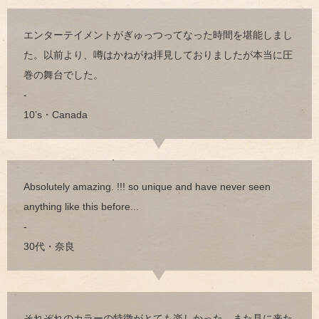
エンターテイメントがぎゅっつってなった時間を堪能しまし
た。以前より、噂はかねがね拝見しておりましたが本当に圧
巻の舞台でした。
-
10’s・Canada
Absolutely amazing. !!! so unique and have never seen
anything like this before...
-
30代・奈良
それぞれのカラーの特徴がとても楽しかった。また見に来た