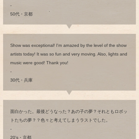
-
50代・京都
Show was exceptional! I'm amazed by the level of the show
artists today! It was so fun and very moving. Also, lights and
music were good! Thank you!
-
30代・兵庫
面白かった。最後どうなった？あの子の夢？それともロボッ
トたちの夢？？色々と考えてしまうラストでした。
-
20’s・京都