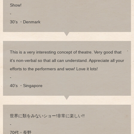
Show!
-
30’s ・Denmark
This is a very interesting concept of theatre. Very good that
it's non-verbal so that all can understand. Appreciate all your
efforts to the performers and wow! Love it lots!
-
40’s ・Singapore
世界に類をみないショー!非常に楽しい!!
-
70代・長野