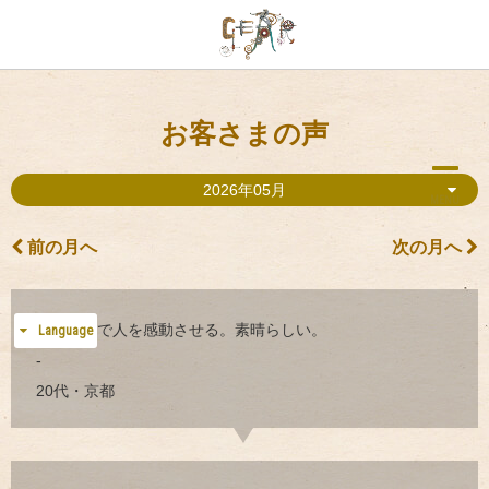
お客さまの声
2026年05月
MENU
前の月へ
次の月へ
五感のみで人を感動させる。素晴らしい。
Language
-
20代・京都