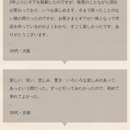
2年ぶりにギアを観劇したのですが、毎度のことながら演出
が変わっており、いつも楽しめます。今まで座ったことのな
い後の席だったのですが、お客さまとギアが一体となって作
品を作っているのがよくわかり、すごく楽しかったです。あ
りがとうございます。
-
20代・大阪
楽しい、笑い、悲しみ、驚き、いろいろな楽しみがあって、
あっという間だった。ずっと行ってみたかったので、初めて
来れてよかった。
-
30代・京都