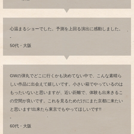
心温まるショーでした。予測を上回る演出に感動しました。
-
50代・大阪
GWの弾丸でどこに行くかも決めてない中で、こんな素晴ら
しい作品に出会えて嬉しいです。小さい箱でやっているのは
もったいないと思いますが、近い距離で、体験も出来きるこ
の空間が良いです。これを見るためだけにまた京都に来たい
と思います!出来たら東京でもやってほしいです!!
-
60代・大阪