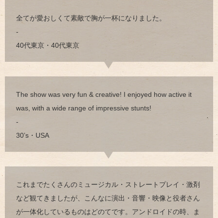
全てが愛おしくて素敵で胸が一杯になりました。
-
40代東京・40代東京
The show was very fun & creative! I enjoyed how active it
was, with a wide range of impressive stunts!
-
30’s・USA
これまでたくさんのミュージカル・ストレートプレイ・激剤
など観てきましたが、こんなに演出・音響・映像と役者さん
が一体化しているものはどのてです。アンドロイドの時、ま