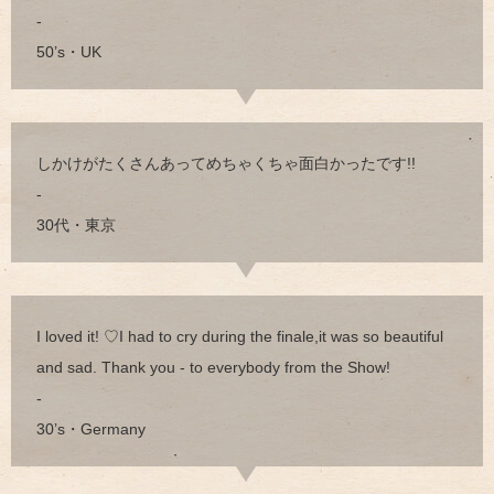
-
50’s・UK
しかけがたくさんあってめちゃくちゃ面白かったです!!
-
30代・東京
I loved it! ♡I had to cry during the finale,it was so beautiful
and sad. Thank you - to everybody from the Show!
-
30’s・Germany