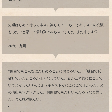
先週はじめて行って本当に楽しくて、 ちゅうキャストの公演
もみたいと思って最前列でみちゃいました! また来ます♡
-
20代・九州
2回目でもこんなに楽しめることにおどろいた。「練習で反
省していたところがよくなっていた。音が立体的に聴こえて
いてよかった!りんじょうキャストがにこにこでよかった。光
の演出もワクワクした。何回観ても楽しいんだろうなと思っ
た。また絶対観たい。
-