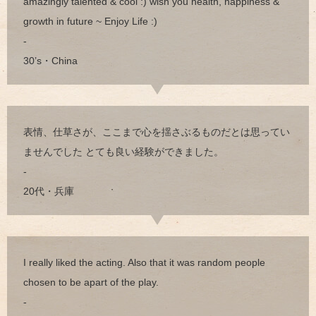
amazingly talented & cool :) wish you health, happiness &
growth in future ~ Enjoy Life :)
-
30’s・China
表情、仕草さが、ここまで心を揺さぶるものだとは思ってい
ませんでした とても良い経験ができました。
-
20代・兵庫
I really liked the acting. Also that it was random people
chosen to be apart of the play.
-