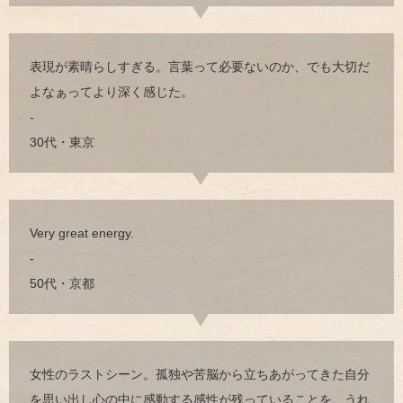
表現が素晴らしすぎる。言葉って必要ないのか、でも大切だ
よなぁってより深く感じた。
-
30代・東京
Very great energy.
-
50代・京都
女性のラストシーン。孤独や苦脳から立ちあがってきた自分
を思い出し心の中に感動する感性が残っていることを、うれ