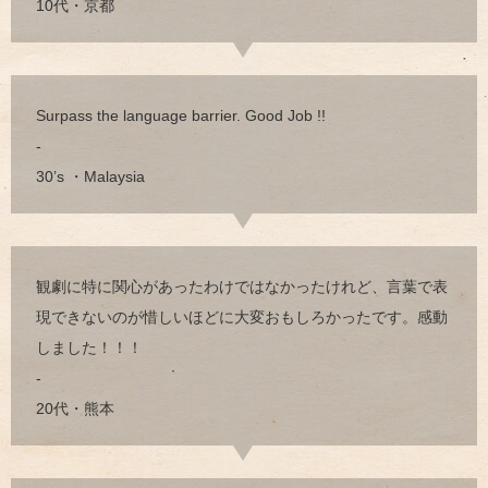
10代・京都
Surpass the language barrier. Good Job !!
-
30’s ・Malaysia
観劇に特に関心があったわけではなかったけれど、言葉で表
現できないのが惜しいほどに大変おもしろかったです。感動
しました！！！
-
20代・熊本