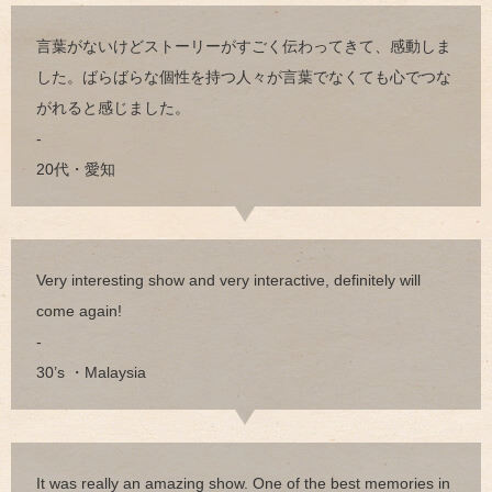
言葉がないけどストーリーがすごく伝わってきて、感動しま
した。ばらばらな個性を持つ人々が言葉でなくても心でつな
がれると感じました。
-
20代・愛知
Very interesting show and very interactive, definitely will
come again!
-
30’s ・Malaysia
It was really an amazing show. One of the best memories in