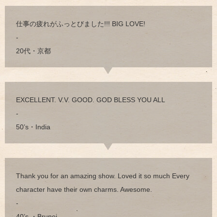
仕事の疲れがふっとびました!!! BIG LOVE!
-
20代・京都
EXCELLENT. V.V. GOOD. GOD BLESS YOU ALL
-
50’s・India
Thank you for an amazing show. Loved it so much Every
character have their own charms. Awesome.
-
40’s ・Brunei