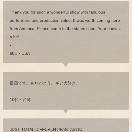
Thank you for such a wonderful show with fabulous
performers and production value. It was worth coming here
from America. Please come to the states soon. Your show is
a hit!
-
60’s・USA
最高です。ありがとう。ギア大好き。
-
10代・台湾
JUST TOTAL DIFFERENT!FANTASTIC.