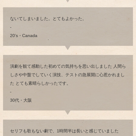
ないてしまいました。とてもよかった。
-
20’s・Canada
演劇を観て感動した初めての気持ちを思い出しました 人間ら
しさや中盤でしていく演技、テストの急展開に心惹かれまし
た とても素晴らしかったです。
-
30代・大阪
セリフも歌もない劇で、1時間半は長いと感じていました