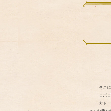
そこに
ロボロ
一方ドー