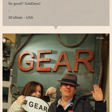
So good!! SukiDesu!
-
30'sMale・USA