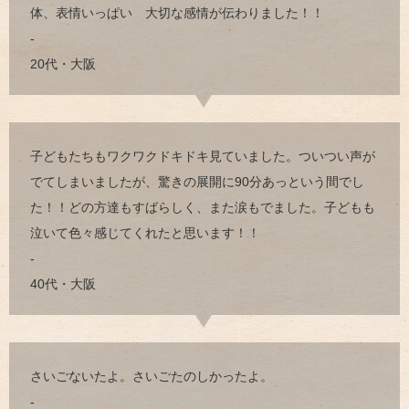
体、表情いっぱい 大切な感情が伝わりました！！
-
20代・大阪
子どもたちもワクワクドキドキ見ていました。ついつい声が
でてしまいましたが、驚きの展開に90分あっという間でし
た！！どの方達もすばらしく、また涙もでました。子どもも
泣いて色々感じてくれたと思います！！
-
40代・大阪
さいごないたよ。さいごたのしかったよ。
-