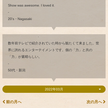
Show was awesome. I loved it.
-
20’s・Nagasaki
数年前テレビで紹介されていた時から観たくて来ました。世
界に誇れるエンターテイメントです。個の「力」と共の
「力」が素晴らしい。
-
50代・新潟
2022年03月
前の月へ
次の月へ