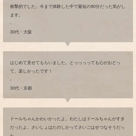
衝撃的でした。今まで体験した中で最短の90分だった気がし
ます。
-
30代・大阪
はじめて見せてもらいました。とっっっっても心がおどっ
て、楽しかったです！
-
30代・京都
ドールちゃんかわいかったよ。わたしはドールちゃんがすき
だったよ。さいしょはたのしかってさいごはせつなそうだっ
た。