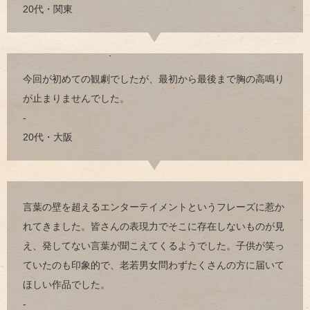
20代・関東
今回が初めての観劇でしたが、最初から最後まで胸の高鳴り
が止まりませんでした。
-
20代・大阪
言葉の壁を超えるエンターテイメントというフレーズに惹か
れてきました。皆さんの表現力でそこに存在しないものが見
え、発してない言葉が聞こえてくるようでした。子供が笑っ
ていたのも印象的で、老若男女問わずたくさんの方に届いて
ほしい作品でした。
-