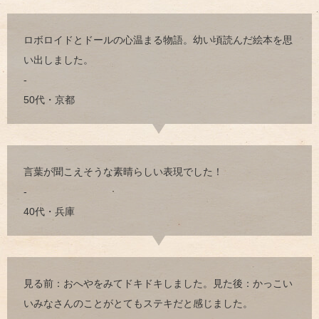
ロボロイドとドールの心温まる物語。幼い頃読んだ絵本を思
い出しました。
-
50代・京都
言葉が聞こえそうな素晴らしい表現でした！
-
40代・兵庫
見る前：おへやをみてドキドキしました。見た後：かっこい
いみなさんのことがとてもステキだと感じました。