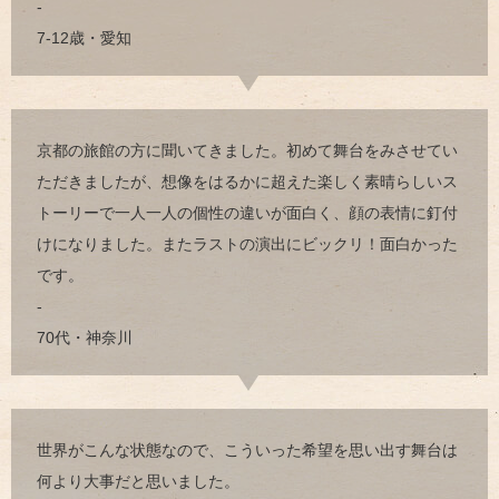
-
7-12歳・愛知
京都の旅館の方に聞いてきました。初めて舞台をみさせてい
ただきましたが、想像をはるかに超えた楽しく素晴らしいス
トーリーで一人一人の個性の違いが面白く、顔の表情に釘付
けになりました。またラストの演出にビックリ！面白かった
です。
-
70代・神奈川
世界がこんな状態なので、こういった希望を思い出す舞台は
何より大事だと思いました。