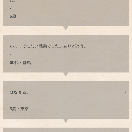
-
6歳
いままでにない感動でした。ありがとう。
-
60代・群馬
はなまる。
-
5歳・東京