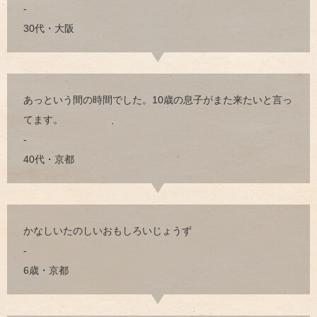
-
30代・大阪
あっという間の時間でした。10歳の息子がまた来たいと言っ
てます。
-
40代・京都
かなしいたのしいおもしろいじょうず
-
6歳・京都