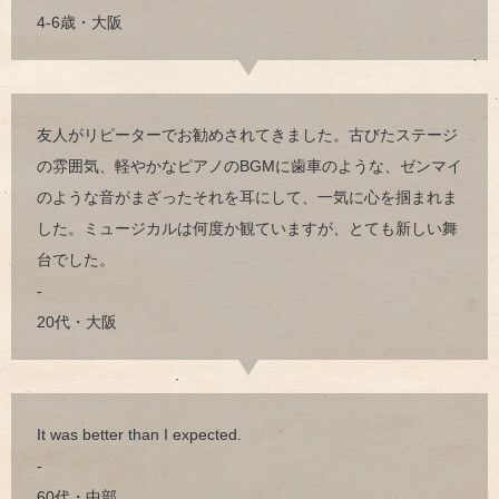
4-6歳・大阪
友人がリピーターでお勧めされてきました。古びたステージ
の雰囲気、軽やかなピアノのBGMに歯車のような、ゼンマイ
のような音がまざったそれを耳にして、一気に心を掴まれま
した。ミュージカルは何度か観ていますが、とても新しい舞
台でした。
-
20代・大阪
It was better than I expected.
-
60代・中部