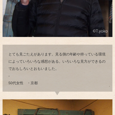
とても見ごたえがあります。見る側の年齢や持っている環境
によっていろいろな感想がある。いろいろな見方ができるの
でおもしろいとおもいました。
-
50代女性 ・京都