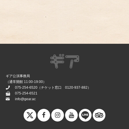
ギア公演事務局
（通常開館 11:00-19:00）
075-254-6520
（チケット窓口
0120-937-882
）
075-254-6521
info@gear.ac