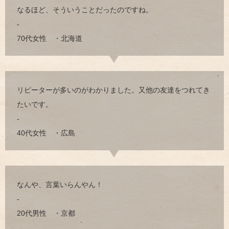
なるほど、そういうことだったのですね。
-
70代女性 ・北海道
リピーターが多いのがわかりました。又他の友達をつれてき
たいです。
-
40代女性 ・広島
なんや、言葉いらんやん！
-
20代男性 ・京都