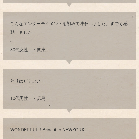
こんなエンターテイメントを初めて味わいました。すごく感
動しました！
-
30代女性 ・関東
とりはだすごい！！
-
10代男性 ・広島
WONDERFUL！Bring it to NEWYORK!
-