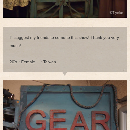
I’ll suggest my friends to come to this show! Thank you very
much!
-
20’s・Female ・Taiwan