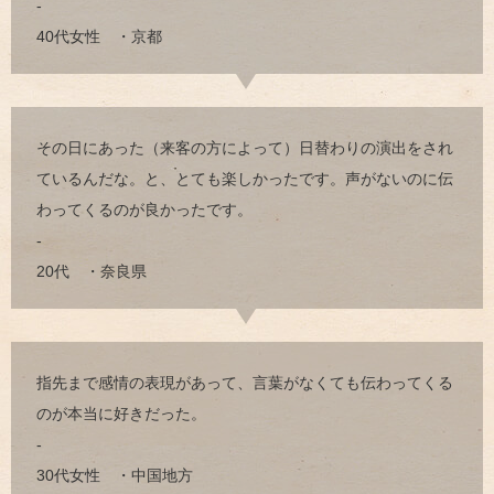
-
40代女性 ・京都
その日にあった（来客の方によって）日替わりの演出をされ
ているんだな。と、とても楽しかったです。声がないのに伝
わってくるのが良かったです。
-
20代 ・奈良県
指先まで感情の表現があって、言葉がなくても伝わってくる
のが本当に好きだった。
-
30代女性 ・中国地方