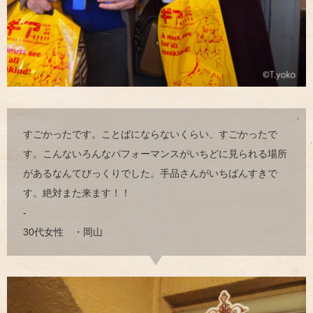
すごかったです。ことばにならないくらい、すごかったで
す。こんないろんなパフォーマンスがいちどに見られる場所
があるなんてびっくりでした。手品さんがいちばんすきで
す。絶対また来ます！！
-
30代女性 ・岡山