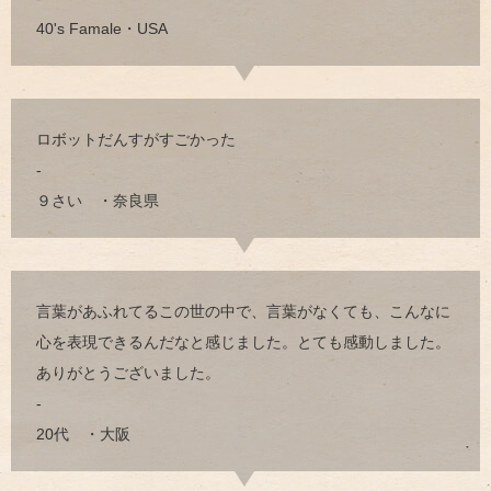
40's Famale・USA
ロボットだんすがすごかった
-
９さい ・奈良県
言葉があふれてるこの世の中で、言葉がなくても、こんなに
心を表現できるんだなと感じました。とても感動しました。
ありがとうございました。
-
20代 ・大阪