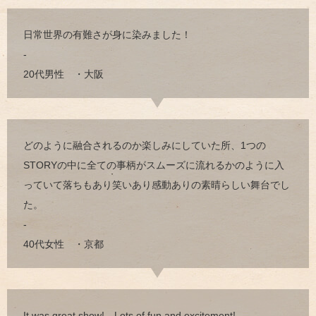
日常世界の有難さが身に染みました！
-
20代男性 ・大阪
どのように融合されるのか楽しみにしていた所、1つの
STORYの中に全ての事柄がスムーズに流れるかのように入
っていて落ちもあり笑いあり感動ありの素晴らしい舞台でし
た。
-
40代女性 ・京都
It was great show! Lots of fun and excitement!