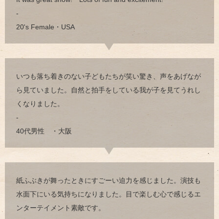
-
20's Female・USA
いつも落ち着きのない子どもたちが笑い驚き、声をあげなが
ら見ていました。自然と拍手をしている我が子を見てうれし
くなりました。
-
40代男性 ・大阪
紙ふぶきが舞ったときにすごーい迫力を感じました。演技も
水面下にいる気持ちになりました。目で楽しむ心で感じるエ
ンターテイメント素敵です。