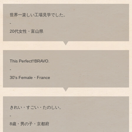
世界一楽しい工場見学でした。
-
20代女性・富山県
This Perfect!!BRAVO.
-
30's Female・France
きれい・すごい・たのしい。
-
8歳・男の子・京都府