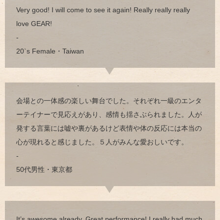
Very good! I will come to see it again! Really really really
love GEAR!
-
20`s Female・Taiwan
会場との一体感の楽しい舞台でした。それぞれ一級のエンタ
ーテイナーで見応えがあり、感情も揺さぶられました。人が
発する言葉には嘘や裏があるけど表情や体の反応には本当の
心が現れると感じました。５人がみんな愛おしいです。
-
50代男性・東京都
It’s awesome already. Great performance! I really had much