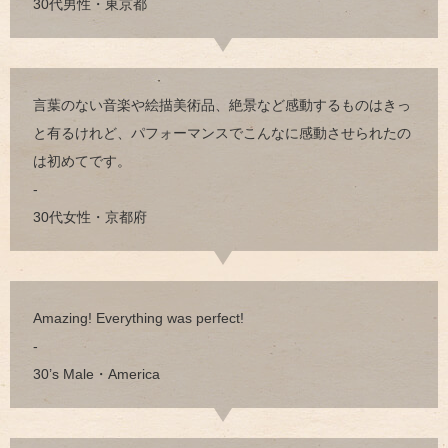
30代男性・東京都
言葉のない音楽や絵描美術品、絶景など感動するものはきっ
と有るけれど、パフォーマンスでこんなに感動させられたの
は初めてです。
-
30代女性・京都府
Amazing! Everything was perfect!
-
30’s Male・America