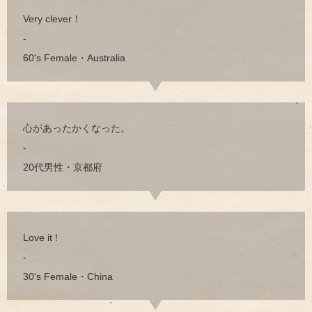
Very clever！
-
60's Female・Australia
心があったかくなった。
-
20代男性・京都府
Love it !
-
30's Female・China