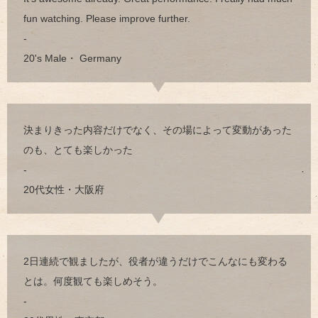
fun watching. Please improve further.
-
20's Male・ Germany
決まりきった内容だけでなく、その場によって変動があった
のも、とても楽しかった
-
20代女性・大阪府
2日連続で観ましたが、役者が違うだけでこんなにも変わる
とは。何度観ても楽しめそう。
-