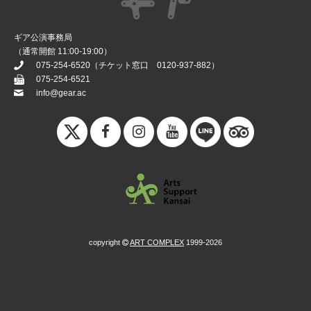
ギア公演事務局
（通常開館 11:00-19:00）
075-254-6520
（チケット窓口
0120-937-882
）
075-254-6521
info@gear.ac
copyright
ART COMPLEX
1999-2026