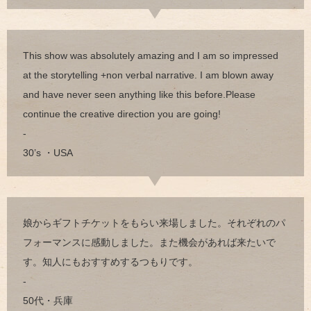
This show was absolutely amazing and I am so impressed
at the storytelling +non verbal narrative. I am blown away
and have never seen anything like this before.Please
continue the creative direction you are going!
-
30’s ・USA
娘からギフトチケットをもらい来場しました。それぞれのパ
フォーマンスに感動しました。また機会があれば来たいで
す。知人にもおすすめするつもりです。
-
50代・兵庫