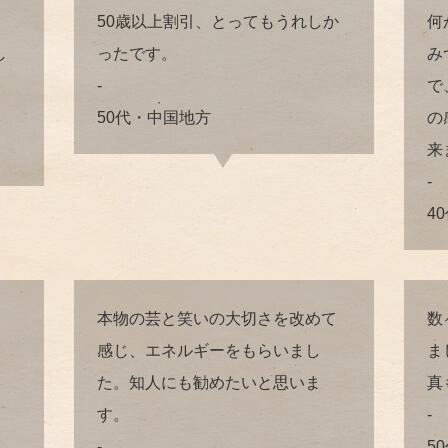
50歳以上割引、とってもうれしか
何
し
ったです。
み
-
で
50代・中国地方
の
来
-
4
本物の芸と笑いの大切さを改めて
数
感じ、エネルギーをもらいまし
ま
た。知人にも勧めたいと思いま
真
す。
-
-
5