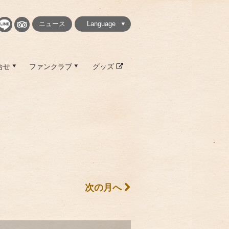
ニュース
Language
繁體中文
简体中文
English
日本語
한국
合せ
ファンクラブ
グッズ
次の月へ