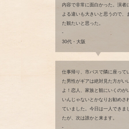
内容で非常に面白かった。演者
よる違いも大きいと思うので、
た観たいと思った。
-
30代・大阪
仕事帰り、市バスで隣に座って
た男性がギアは絶対見た方がい
よ！恋人、家族と観にいくのが
いんじゃないとかなりお勧めさ
ていました。今日は一人できま
たが、次は誰かと来ます。
-