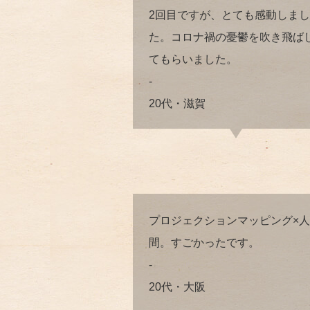
2回目ですが、とても感動しまし
た。コロナ禍の憂鬱を吹き飛ば
てもらいました。
-
20代・滋賀
プロジェクションマッピング×人
間。すごかったです。
-
20代・大阪