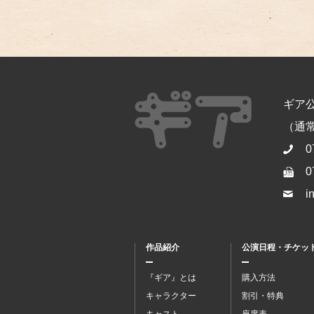
ギア
（通常開
0
0
i
作品紹介
公演日程・チケッ
『ギア』とは
購入方法
キャラクター
割引・特典
キャスト
座席表