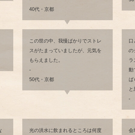
40代・京都
この世の中、我慢ばかりでストレ
口
スがたまっていましたが、元気を
の
もらえました。
ラ
-
動
50代・京都
ば
と
-
な
光の洪水に飲まれるところは何度
会