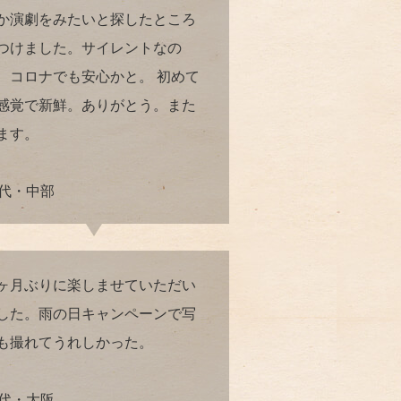
か演劇をみたいと探したところ
つけました。サイレントなの
、コロナでも安心かと。 初めて
感覚で新鮮。ありがとう。また
ます。
0代・中部
ヶ月ぶりに楽しませていただい
した。雨の日キャンペーンで写
も撮れてうれしかった。
0代・大阪