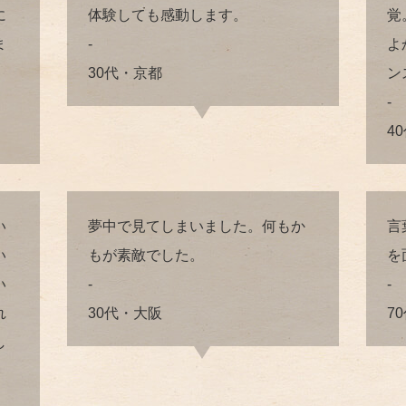
に
体験しても感動します。
覚
ま
-
よ
30代・京都
ン
-
4
い
夢中で見てしまいました。何もか
言
い
もが素敵でした。
を
い
-
-
れ
30代・大阪
7
し