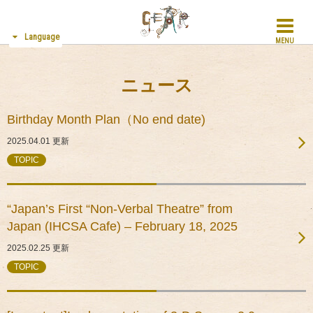
Language
MENU
ニュース
Birthday Month Plan（No end date)
2025.04.01
更新
TOPIC
“Japan’s First “Non-Verbal Theatre” from
Japan (IHCSA Cafe) – February 18, 2025
2025.02.25
更新
TOPIC