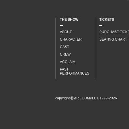
THE SHOW
TICKETS
ABOUT
PURCHASE TICK
CHARACTER
SEATING CHART
CAST
CREW
ACCLAIM
PAST
PERFORMANCES
copyright
ART COMPLEX
1999-2026