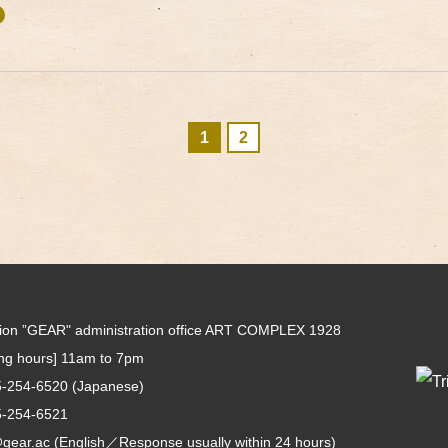
1
2
tion ”GEAR" administration office ART COMPLEX 1928
ing hours] 11am to 7pm
5-254-6520
(Japanese)
5-254-6521
gear.ac
(English／Response usually within 24 hours)