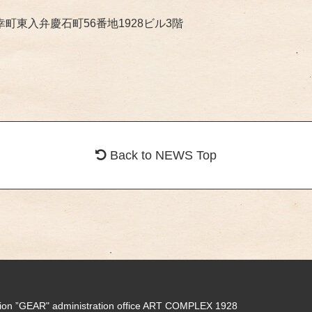
御幸町東入弁慶石町56番地1928ビル3階
Back to NEWS Top
tion ”GEAR" administration office ART COMPLEX 1928