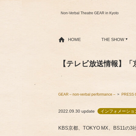
Non-Verbal Theatre GEAR in Kyoto
HOME
THE SHOW
【テレビ放送情報】「京都
GEAR – non-verbal performance –
PRESS 
2022.09.30
update
インフォメーション
KBS京都、TOKYO MX、BS1