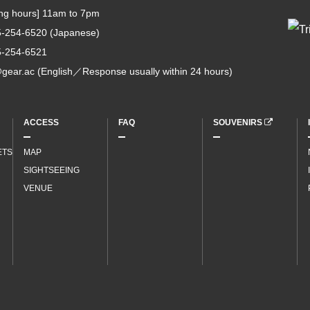
ing hours] 11am to 7pm
5-254-6520
(Japanese)
5-254-6521
gear.ac
(English／Response usually within 24 hours)
ACCESS
FAQ
SOUVENIRS
ETS
MAP
SIGHTSEEING
VENUE