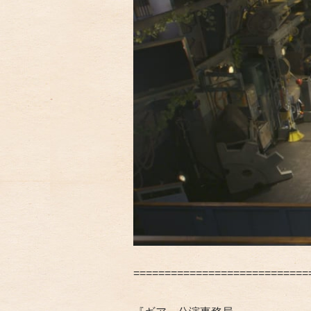
============================