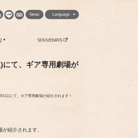
News
Language
繁體中文
简体中文
English
日本語
한국
Q
SOUVENIRS
11)にて、ギア専用劇場が
・BS11)にて、ギア専用劇場が紹介されます！
劇場が紹介されます。