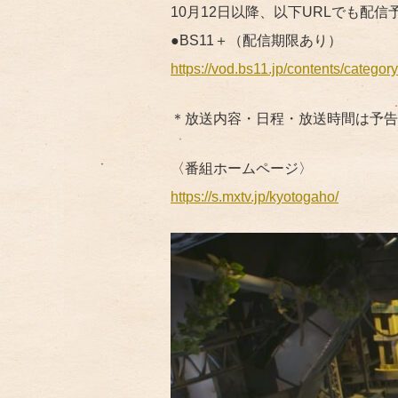
10月12日以降、以下URLでも配信
●BS11＋（配信期限あり）
https://vod.bs11.jp/contents/categor
＊放送内容・日程・放送時間は予告
〈番組ホームページ〉
https://s.mxtv.jp/kyotogaho/