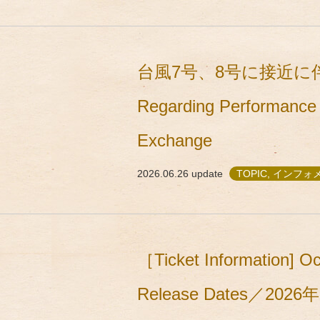
台風7号、8号に接近に
Regarding Performance 
Exchange
2026.06.26
update
TOPIC, インフ
［Ticket Information] O
Release Dates