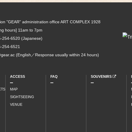
tion ”GEAR" administration office ART COMPLEX 1928
ing hours] 11am to 7pm
5-254-6520
(Japanese)
5-254-6521
gear.ac
(English／Response usually within 24 hours)
ACCESS
FAQ
SOUVENIRS
ETS
MAP
SIGHTSEEING
VENUE