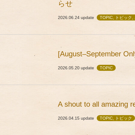
らせ
2026.06.24
update
TOPIC, トピック
[August–September Only
2026.05.20
update
TOPIC
A shout to all a
2026.04.15
update
TOPIC, トピック