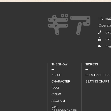
Informa
[Operat
07
07
hi@
THE SHOW
TICKETS
ABOUT
PURCHASE TICK
CHARACTER
SEATING CHART
CAST
CREW
ACCLAIM
PAST
PERFORMANCES