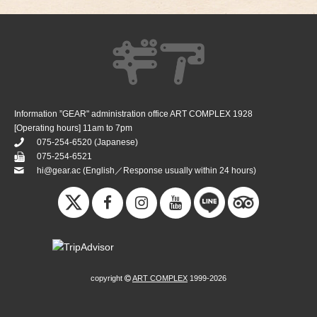
Information ”GEAR" administration office ART COMPLEX 1928
[Operating hours] 11am to 7pm
075-254-6520
(Japanese)
075-254-6521
hi@gear.ac
(English／Response usually within 24 hours)
copyright
ART COMPLEX
1999-2026