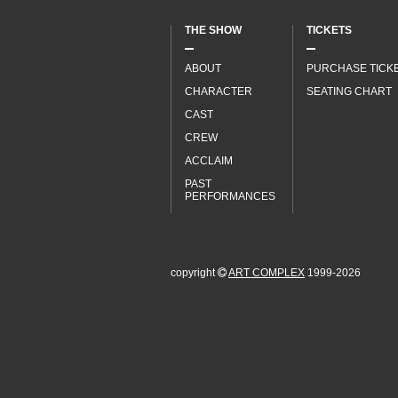
THE SHOW
TICKETS
ABOUT
PURCHASE TICK
CHARACTER
SEATING CHART
CAST
CREW
ACCLAIM
PAST
PERFORMANCES
copyright
ART COMPLEX
1999-2026