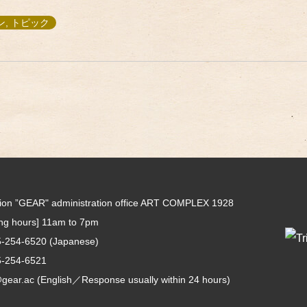
, トピック
tion ”GEAR" administration office ART COMPLEX 1928
ing hours] 11am to 7pm
5-254-6520
(Japanese)
5-254-6521
gear.ac
(English／Response usually within 24 hours)