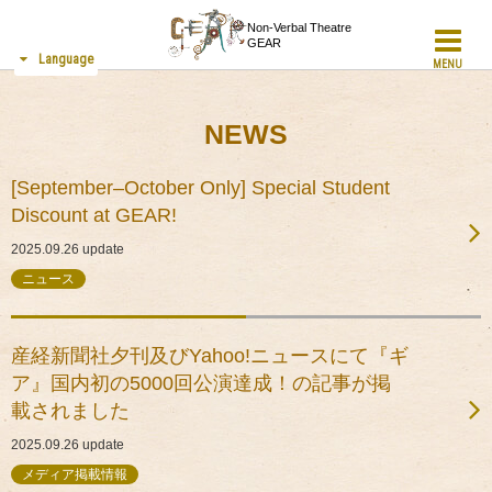
Non-Verbal Theatre
GEAR
Language
MENU
NEWS
[September–October Only] Special Student
Discount at GEAR!
2025.09.26
update
ニュース
産経新聞社夕刊及びYahoo!ニュースにて『ギ
ア』国内初の5000回公演達成！の記事が掲
載されました
2025.09.26
update
メディア掲載情報