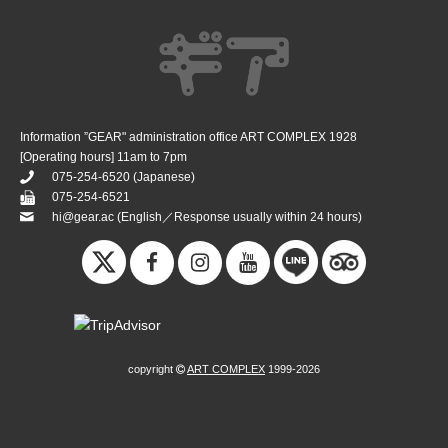
Information ”GEAR" administration office ART COMPLEX 1928
[Operating hours] 11am to 7pm
075-254-6520
(Japanese)
075-254-6521
hi@gear.ac
(English／Response usually within 24 hours)
copyright
ART COMPLEX
1999-2026