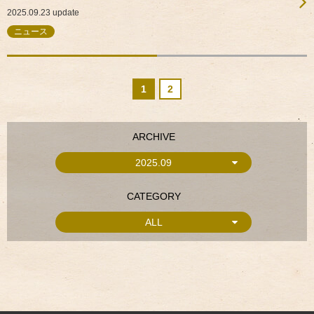
2025.09.23
update
ニュース
1
2
ARCHIVE
2025.09
CATEGORY
ALL