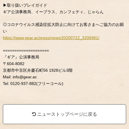
▶︎取り扱いプレイガイド
ギア公演事務局、イープラス、カンフェティ、じゃらん
◎コロナウイルス感染症拡大防止に向けてお客さまへご協力のお願
い
https://www.gear.ac/press/news/20200722_3206981/
====================
『ギア』公演事務局
〒
604-8082
京都市中京区弁慶石町
56 1928
ビル
3
階
Mail: info@gear.ac
Tel: 0120-937-882(
フリーコール
)
ニューストップページに戻る