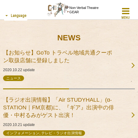
Non-Verbal Theatre
GEAR
Language
MENU
NEWS
【お知らせ】GoTo トラベル地域共通クーポ
ン取扱店舗に登録しました
2020.10.22
update
ニュース
【ラジオ出演情報】「Air STUDYHALL」(α-
STATION｜FM京都)に、『ギア』出演中の俳
優・中村るみがゲスト出演！
2020.10.21
update
インフォメーション, テレビ・ラジオ出演情報