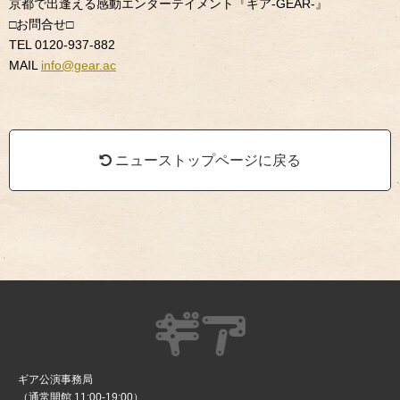
京都で出逢える感動エンターテイメント『ギア
-GEAR-
』
□
お問合せ
□
TEL 0120-937-882
MAIL
info@gear.ac
ニューストップページに戻る
ギア公演事務局
（通常開館 11:00-19:00）