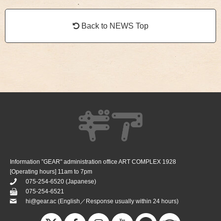
Back to NEWS Top
Information ”GEAR" administration office ART COMPLEX 1928
[Operating hours] 11am to 7pm
075-254-6520
(Japanese)
075-254-6521
hi@gear.ac
(English／Response usually within 24 hours)