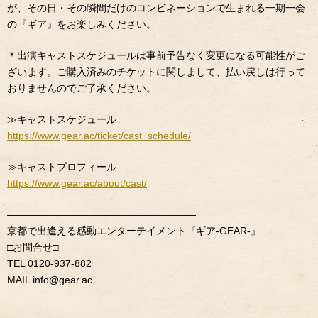
が、その日・その瞬間だけのコンビネーションで生まれる一期一会
の『ギア』をお楽しみください。
＊出演キャストスケジュールは事前予告なく変更になる可能性がご
ざいます。ご購入済みのチケットに関しまして、払い戻しは行って
おりませんのでご了承ください。
≫
キャストスケジュール
https://www.gear.ac/ticket/cast_schedule/
≫
キャストプロフィール
https://www.gear.ac/about/cast/
———————————————————
京都で出逢える感動エンターテイメント『ギア
-GEAR-
』
□
お問合せ
□
TEL 0120-937-882
MAIL info@gear.ac