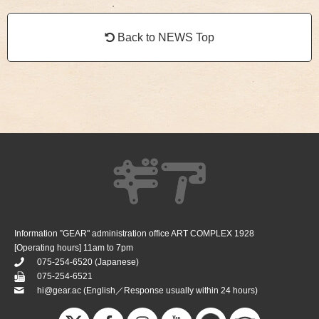
Back to NEWS Top
Information ”GEAR" administration office ART COMPLEX 1928
[Operating hours] 11am to 7pm
075-254-6520
(Japanese)
075-254-6521
hi@gear.ac
(English／Response usually within 24 hours)