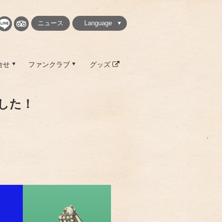
ニュース
Language
繁體中文
简体中文
English
日本語
한국
合せ
ファンクラブ
グッズ
ました！