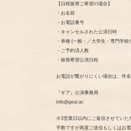
【日程振替ご希望の場合】
・お名前
・​​お電話番号
・キャンセルされた公演日時
・券種 (一般・​／​大学生・専門学校
・ご予約済人数
・振替希望公演日程
お電話が繋がりにくい場合は、件名
『ギア』公演事務局
info@gear.ac
※3営業日以内にご返信させていた
手数ですが再度ご送信もしくはお電