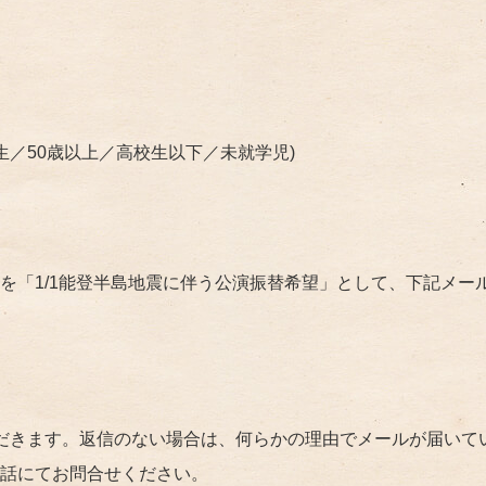
生​／​50歳以上​／高校生以下／未就学児)
を「1/1能登半島地震に伴う公演振替希望」として、下記メー
だきます。返信のない場合は、何らかの理由でメールが届いて
話にてお問合せください。