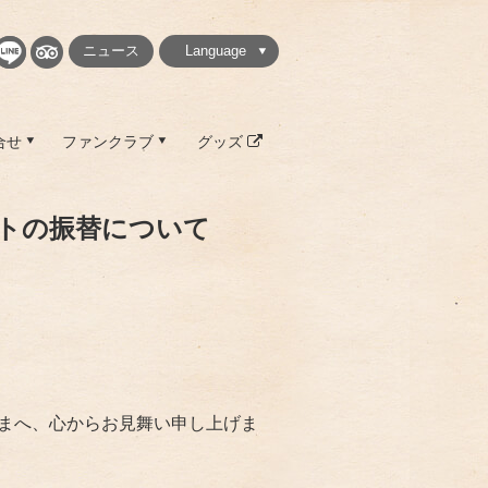
ニュース
Language
繁體中文
简体中文
English
日本語
한국
合せ
ファンクラブ
グッズ
トの振替について
さまへ、心からお見舞い申し上げま