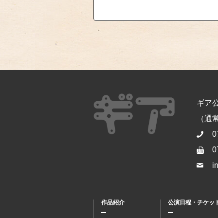
ギア
（通常開
0
0
i
作品紹介
公演日程・チケッ