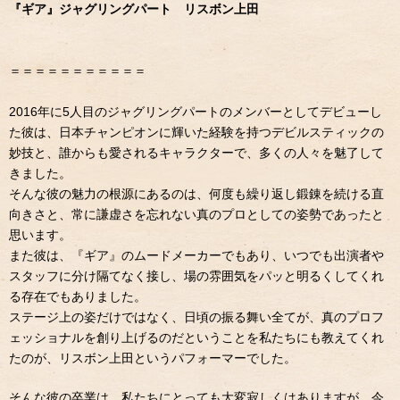
『ギア』ジャグリングパート リスボン上田
＝＝＝＝＝＝＝＝＝＝＝
2016年に5人目のジャグリングパートのメンバーとしてデビューし
た彼は、日本チャンピオンに輝いた経験を持つデビルスティックの
妙技と、誰からも愛されるキャラクターで、多くの人々を魅了して
きました。
そんな彼の魅力の根源にあるのは、何度も繰り返し鍛錬を続ける直
向きさと、常に謙虚さを忘れない真のプロとしての姿勢であったと
思います。
また彼は、『ギア』のムードメーカーでもあり、いつでも出演者や
スタッフに分け隔てなく接し、場の雰囲気をパッと明るくしてくれ
る存在でもありました。
ステージ上の姿だけではなく、日頃の振る舞い全てが、真のプロフ
ェッショナルを創り上げるのだということを私たちにも教えてくれ
たのが、リスボン上田というパフォーマーでした。
そんな彼の卒業は、私たちにとっても大変寂しくはありますが、今