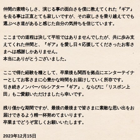
仲間の素晴らしさ、演じる事の面白さを僕に教えてくれた『ギア』
を去る事は正直とても寂しいですが、その寂しさを乗り越えてでも
選ぶべき道があると感じた自分の気持ちを信じています。
ここまでの道程は決して平坦ではありませんでしたが、共に歩み支
えてくれた仲間と、『ギア』を愛し日々応援してくださったお客さ
まへは感謝しかありません。
本当にありがとうございました。
ここで得た経験を糧として、卒業後も関西を拠点にエンターテイナ
ーとしてお客さまに心豊かな時間をお届けしていく所存です。
引き続きノンバーバルシアター『ギア』、ならびに「リスボン上
田」もご愛顧いただけましたら幸いです。
残り僅かな期間ですが、最後の最後まで皆さまに素敵な思い出をお
届けできるよう精一杯努めてまいります。
卒業までどうぞ宜しくお願いいたします。
2023年12月15日