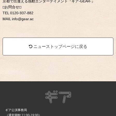
京都で出逢える感動エンターテイメント『ギア
-GEAR-
』
□
お問合せ
□
TEL 0120-937-882
MAIL info@gear.ac
ニューストップページに戻る
ギア公演事務局
（通常開館 11:00-19:00）