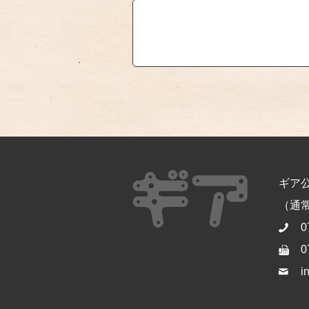
ギア
（通常開
0
0
i