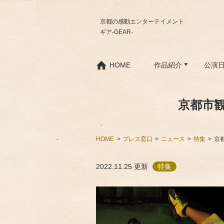
京都の感動エンターテイメント
ギア-GEAR-
HOME
作品紹介
公演
京都市
HOME
プレス窓口
ニュース
特集
京
2022.11.25
更新
特集