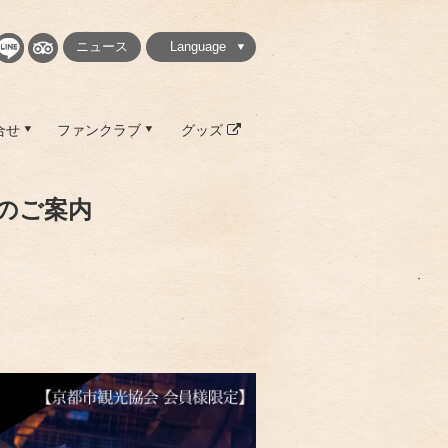
ニュース
Language
繁體中文
简体中文
English
日本語
한국
合せ
ファンクラブ
グッズ
のご案内