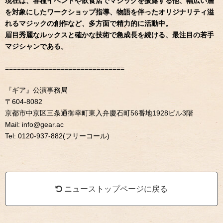
現在は、各種イベントや飲食店でマジックを披露する他、幅広い層
を対象にしたワークショップ指導、物語を伴ったオリジナリティ溢
れるマジックの創作など、多方面で精力的に活動中。
眉目秀麗なルックスと確かな技術で急成長を続ける、最注目の若手
マジシャンである。
==============================
『ギア』公演事務局
〒604-8082
京都市中京区三条通御幸町東入弁慶石町56番地1928ビル3階
Mail: info@gear.ac
Tel: 0120-937-882(フリーコール)
ニューストップページに戻る