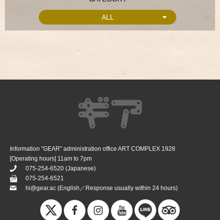
ALL
Information ”GEAR" administration office ART COMPLEX 1928
[Operating hours] 11am to 7pm
075-254-6520
(Japanese)
075-254-6521
hi@gear.ac
(English／Response usually within 24 hours)