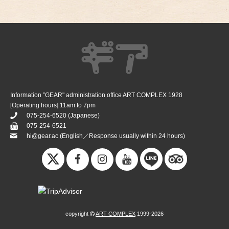
Information ”GEAR" administration office ART COMPLEX 1928
[Operating hours] 11am to 7pm
075-254-6520
(Japanese)
075-254-6521
hi@gear.ac
(English／Response usually within 24 hours)
copyright
ART COMPLEX
1999-2026