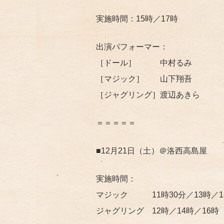
実施時間：15時／17時
出演パフォーマー：
［ドール］ 中村るみ
［マジック］ 山下翔吾
［ジャグリング］渡辺あきら
＝＝＝＝＝
■12月21日（土）＠洛西高島屋
実施時間：
マジック 11時30分／13時／1
ジャグリング 12時／14時／16時