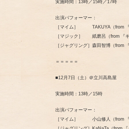
実施時間：13時／15時／17時
出演パフォーマー：
［マイム］ TAKUYA（from 『ギア-
［マジック］ 紙磨呂（from 『ギア-GE
［ジャグリング］森田智博（from 『ギア-
＝＝＝＝＝
■12月7日（土）＠立川高島屋
実施時間：13時／15時
出演パフォーマー：
［マイム］ 小山修人（from 『ギア-G
［ジャグリング］KaNaTa（from 『ギア