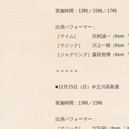
実施時間：13時／15時／17時
出演パフォーマー：
［マイム］ 沢村誠一（from 『ギア-G
［マジック］ 川上一樹（from 『ギア-
［ジャグリング］森田智博（from 『ギア-
＝＝＝＝＝
■12月15日（日）＠立川高島屋
実施時間：13時／15時
出演パフォーマー：
［マジック］ YOURI（from 『ギア-G