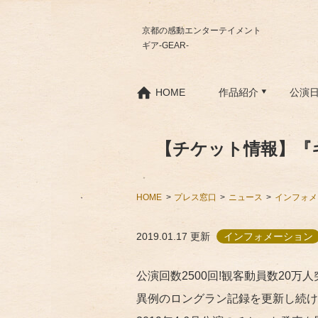
京都の感動エンターテイメント
ギア-GEAR-
HOME
作品紹介
公演
【チケット情報】『ギ
HOME
プレス窓口
ニュース
インフォメ
2019.01.17
更新
インフォメーション
公演回数2500回!観客動員数20万人突
異例のロングラン記録を更新し続ける