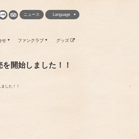
ニュース
Language
繁體中文
简体中文
English
日本語
한국
合せ
ファンクラブ
グッズ
発売を開始しました！！
始しました！！