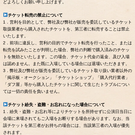
どよろしくお願い申し上げます。
チケット転売の禁止について
1．営利を目的として、弊社及び弊社が販売を委託しているチケット
取扱業者から購入されたチケットを、第三者に転売することは禁止
いたします。
2．前項に違反し、営利の目的でチケット転売を行ったこと、または
転売を試みたことが判明した場合、弊社の判断で購入済みのチケッ
トを無効といたします。この場合、チケット代金の返金、及び入場
は認めません。また既に入場している場合には退場いただきます。
3．弊社及び弊社が販売を委託しているチケット取り扱い業者以外の
「掲示板・オークション」「チケットショップ」「購入代行業者」
「ダフ屋」等から購入したチケットに関して生じたトラブルについ
ては一切の責任を負いません。
チケット紛失・盗難・お忘れになった場合について
1．紛失・盗難・お忘れ等によりチケットを所持せずに公演日当日に
会場に来場されてもご入場をお断りする場合があります。なお、当
該チケットを第三者がお持ちの場合には、当該第三者の入場が優先
されます。