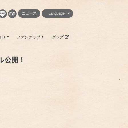
ニュース
Language
繁體中文
简体中文
English
日本語
한국
合せ
ファンクラブ
グッズ
ール公開！