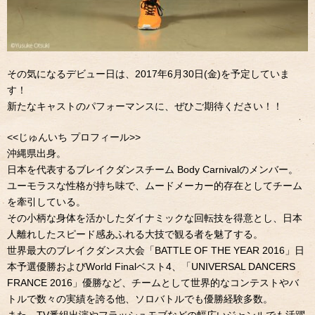
その気になるデビュー日は、2017年6月30日(金)を予定していま
す！
新たなキャストのパフォーマンスに、ぜひご期待ください！！
<<じゅんいち プロフィール>>
沖縄県出身。
日本を代表するブレイクダンスチーム Body Carnivalのメンバー。
ユーモラスな性格が持ち味で、ムードメーカー的存在としてチーム
を牽引している。
その小柄な身体を活かしたダイナミックな回転技を得意とし、日本
人離れしたスピード感あふれる大技で観る者を魅了する。
世界最大のブレイクダンス大会「BATTLE OF THE YEAR 2016」日
本予選優勝およびWorld Finalベスト4、「UNIVERSAL DANCERS
FRANCE 2016」優勝など、チームとして世界的なコンテストやバ
トルで数々の実績を誇る他、ソロバトルでも優勝経験多数。