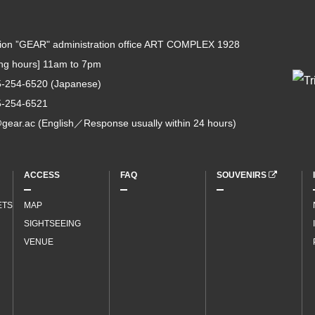
tion ”GEAR" administration office ART COMPLEX 1928
ing hours] 11am to 7pm
5-254-6520
(Japanese)
5-254-6521
gear.ac
(English／Response usually within 24 hours)
ACCESS
FAQ
SOUVENIRS
ETS
MAP
SIGHTSEEING
VENUE