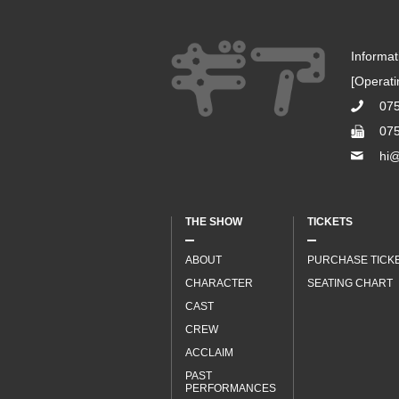
Informa
[Operat
07
07
hi@
THE SHOW
TICKETS
ABOUT
PURCHASE TICK
CHARACTER
SEATING CHART
CAST
CREW
ACCLAIM
PAST
PERFORMANCES