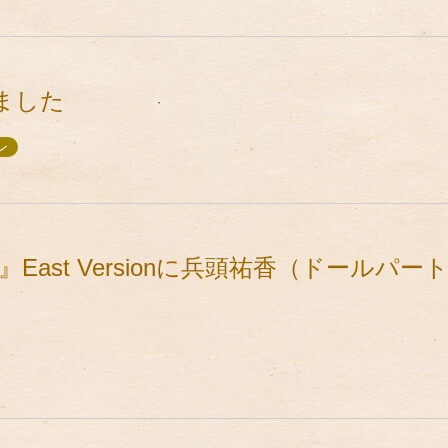
ました
ン
』East Versionに兵頭祐香（ドールパ