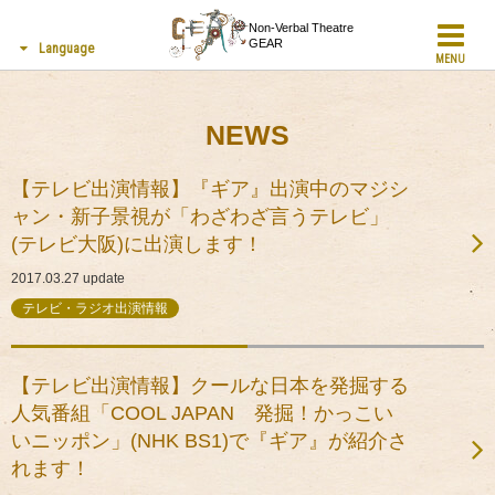
Non-Verbal Theatre
GEAR
Language
MENU
NEWS
【テレビ出演情報】『ギア』出演中のマジシ
ャン・新子景視が「わざわざ言うテレビ」
(テレビ大阪)に出演します！
2017.03.27
update
テレビ・ラジオ出演情報
【テレビ出演情報】クールな日本を発掘する
人気番組「COOL JAPAN 発掘！かっこい
いニッポン」(NHK BS1)で『ギア』が紹介さ
れます！