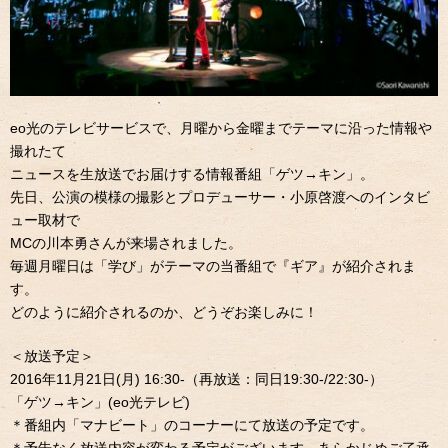
eo光のテレビサービスで、月曜から金曜までテーマに沿った情報や
撮れたて
ニュースを生放送でお届けする情報番組「ゲツ→キン」。
先日、公演の模様の撮影とプロデューサー・小原啓渡へのインタビ
ュー取材で
MCの川本勇さんが来場されました。
毎週月曜日は「学び」がテーマの当番組で『ギア』が紹介されま
す。
どのように紹介されるのか、どうぞお楽しみに！
＜放送予定＞
2016年11月21日(月) 16:30-（再放送：同日19:30-/22:30-）
「ゲツ→キン」(eo光テレビ)
＊番組内「マナビート」のコーナーにて放送の予定です。
＊予告なく放送内容が変わる予定がございます。あらかじめご了承