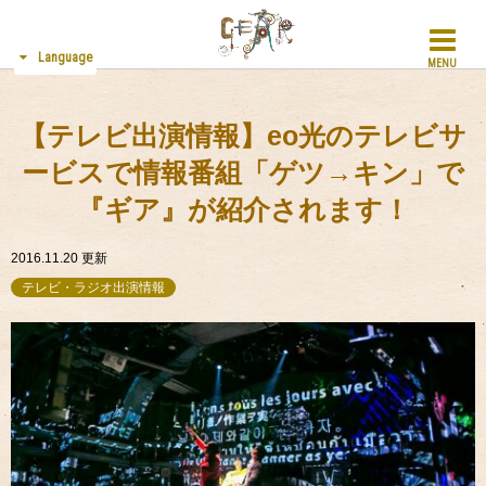
Language
MENU
【テレビ出演情報】eo光のテレビサ
ービスで情報番組「ゲツ→キン」で
『ギア』が紹介されます！
2016.11.20
更新
テレビ・ラジオ出演情報