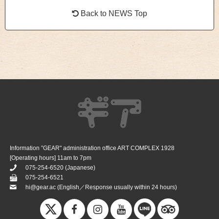
Back to NEWS Top
Information ”GEAR" administration office ART COMPLEX 1928
[Operating hours] 11am to 7pm
075-254-6520
(Japanese)
075-254-6521
hi@gear.ac
(English／Response usually within 24 hours)