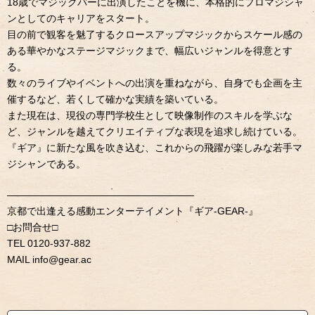
18歳でマジックバーに出演したことを機に、本格的にプロマジシャ
ンとしてのキャリアをスタート。
目の前で観客を魅了するクロースアップマジックからスケール感の
ある華やかなステージマジックまで、幅広いジャンルを得意とす
る。
数々のライブやイベントへの出演を重ねながら、自身でも企画を主
催するなど、若くして確かな実績を築いている。
また現在は、現役の専門学校生として映像制作のスキルを学ぶな
ど、ジャンルを越えてクリエイティブな表現を追求し続けている。
『ギア』に新たな風を吹き込む、これからの飛躍が楽しみな若手マ
ジシャンである。
———————————————————
京都で出逢える感動エンターテイメント『ギア-GEAR-』
□お問合せ□
TEL 0120-937-882
MAIL info@gear.ac