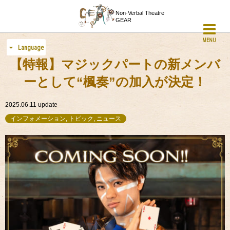
Non-Verbal Theatre
GEAR
MENU
Language
【特報】マジックパートの新メンバ
ーとして“楓奏”の加入が決定！
2025.06.11
update
インフォメーション, トピック, ニュース