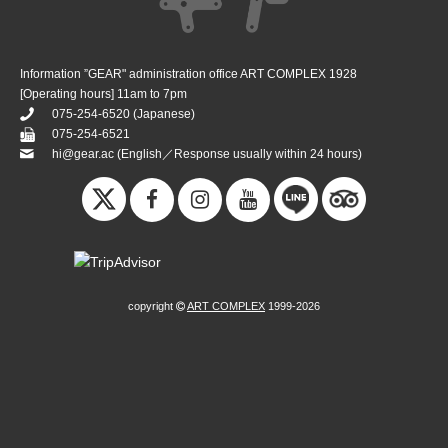
Information ”GEAR" administration office ART COMPLEX 1928
[Operating hours] 11am to 7pm
075-254-6520
(Japanese)
075-254-6521
hi@gear.ac
(English／Response usually within 24 hours)
copyright
ART COMPLEX
1999-2026