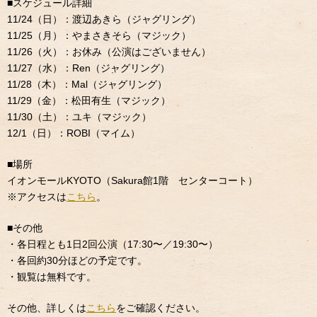
■スケジュール詳細
11/24（日）：渡辺あきら（ジャグリング）
11/25（月）：やまさきそら（マジック）
11/26（火）：お休み（公演はございません）
11/27（水）：Ren（ジャグリング）
11/28（木）：Mal（ジャグリング）
11/29（金）：松田有生（マジック）
11/30（土）：ユキ（マジック）
12/1（日）：ROBI（マイム）
■場所
イオンモールKYOTO（Sakura館1階 センターコート）
※アクセスは
こちら
。
■その他
・各日程とも1日2回公演（17:30〜／19:30〜）
・各回約30分ほどの予定です。
・観覧は無料です。
その他、詳しくは
こちら
をご確認ください。