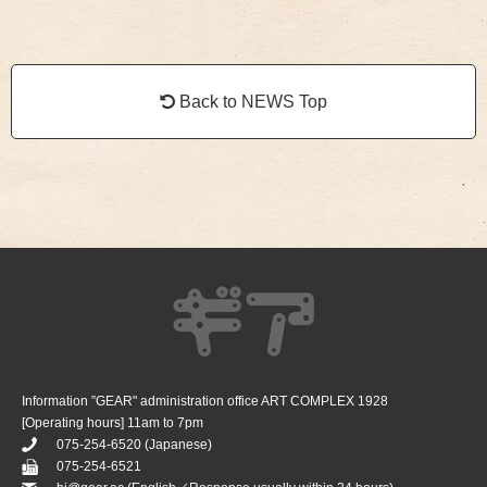
Back to NEWS Top
Information ”GEAR" administration office ART COMPLEX 1928
[Operating hours] 11am to 7pm
075-254-6520
(Japanese)
075-254-6521