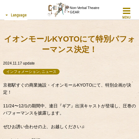
Non-Verbal Theatre
GEAR
Language
MENU
イオンモールKYOTOにて特別パフォ
ーマンス決定！
2024.11.17
update
インフォメーション, ニュース
京都駅すぐの商業施設・イオンモールKYOTOにて、特別企画が決
定！
11/24〜12/1の期間中、連日『ギア』出演キャストが登場し、圧巻の
パフォーマンスを披露します。
ぜひお誘い合わせの上、お越しください♫