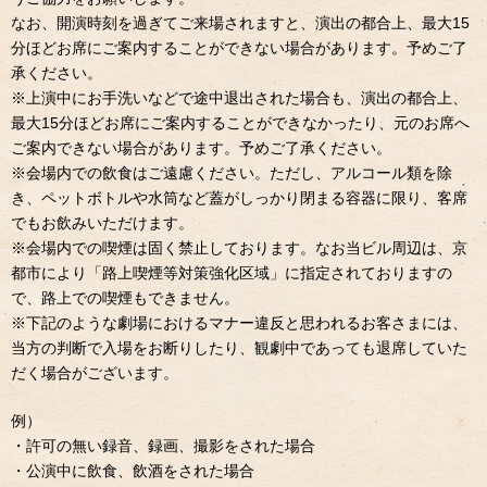
なお、開演時刻を過ぎてご来場されますと、演出の都合上、最大15
分ほどお席にご案内することができない場合があります。予めご了
承ください。
※上演中にお手洗いなどで途中退出された場合も、演出の都合上、
最大15分ほどお席にご案内することができなかったり、元のお席へ
ご案内できない場合があります。予めご了承ください。
※会場内での飲食はご遠慮ください。ただし、アルコール類を除
き、ペットボトルや水筒など蓋がしっかり閉まる容器に限り、客席
でもお飲みいただけます。
※会場内での喫煙は固く禁止しております。なお当ビル周辺は、京
都市により「路上喫煙等対策強化区域」に指定されておりますの
で、路上での喫煙もできません。
※下記のような劇場におけるマナー違反と思われるお客さまには、
当方の判断で入場をお断りしたり、観劇中であっても退席していた
だく場合がございます。
例）
・許可の無い録音、録画、撮影をされた場合
・公演中に飲食、飲酒をされた場合