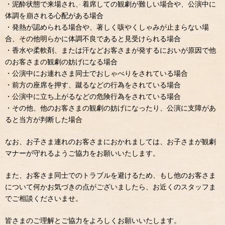
・泥酔状態で来場され、着席しての観劇が難しい場合や、公演中に
体調を崩される心配がある場合
・発熱が認められる場合や、著しく咳やくしゃみが止まらない場
合、その他明らかに体調不良であると見受けられる場合
・香水や柔軟剤、または汗などお客さまが発するにおいが原因で他
のお客さまの観劇の妨げになる場合
・公演中にお連れさま同士でおしゃべりをされている場合
・前方の座席を押す、蹴るなどの行為をされている場合
・公演中に立ち上がるなどの危険行為をされている場合
・その他、他のお客さまの観劇の妨げになったり、公演に支障があ
ると当方が判断した場合
なお、お子さま連れのお客さまにおかれましては、お子さまが観劇
マナーが守れるようご協力をお願いいたします。
また、お客さま同士でのトラブルを避けるため、もし他のお客さま
について何かお気づきの点がございましたら、お近くのスタッフま
でご相談くださいませ。
皆さまのご理解とご協力をよろしくお願いいたします。