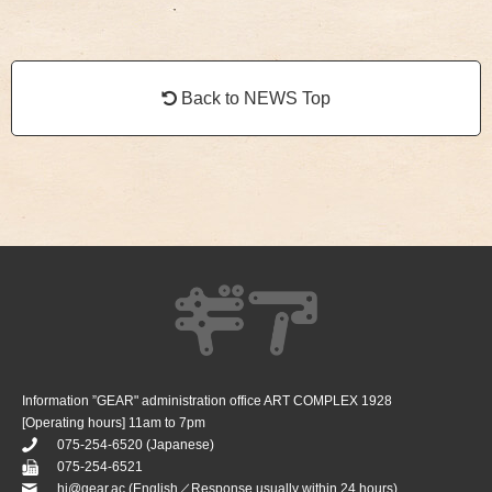
Back to NEWS Top
Information ”GEAR" administration office ART COMPLEX 1928
[Operating hours] 11am to 7pm
075-254-6520
(Japanese)
075-254-6521
hi@gear.ac
(English／Response usually within 24 hours)