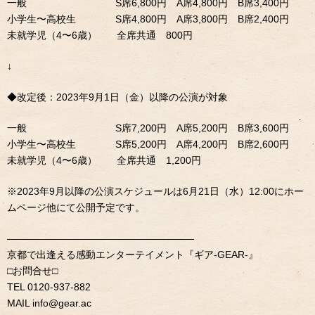
一般 S席6,800円 A席4,800円 B席3,400円
小学生〜高校生 S席4,800円 A席3,800円 B席2,400円
未就学児（4〜6歳） 全席共通 800円
↓
◆改定後：2023年9月1日（金）以降の公演が対象
一般 S席7,200円 A席5,200円 B席3,600円
小学生〜高校生 S席5,200円 A席4,200円 B席2,600円
未就学児（4〜6歳） 全席共通 1,200円
※2023年9月以降の公演スケジュールは6月21日（水）12:00にホー
ムページ他にて公開予定です。
———————————————————
京都で出逢える感動エンターテイメント『ギア-GEAR-』
□お問合せ□
TEL 0120-937-882
MAIL info@gear.ac