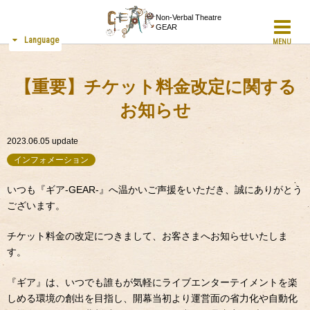
Non-Verbal Theatre
GEAR
Language
MENU
【重要】チケット料金改定に関する
お知らせ
2023.06.05
update
インフォメーション
いつも『ギア-GEAR-』へ温かいご声援をいただき、誠にありがとう
ございます。
チケット料金の改定につきまして、お客さまへお知らせいたしま
す。
『ギア』は、いつでも誰もが気軽にライブエンターテイメントを楽
しめる環境の創出を目指し、開幕当初より運営面の省力化や自動化