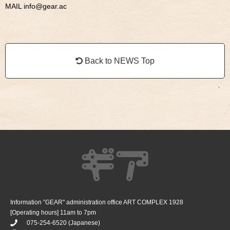
MAIL info@gear.ac​
Back to NEWS Top
Information ”GEAR" administration office ART COMPLEX 1928
[Operating hours] 11am to 7pm
075-254-6520
(Japanese)