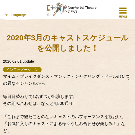
Non-Verbal Theatre
GEAR
Language
MENU
2020年3月のキャストスケジュール
を公開しました！
2020.02.01
update
インフォメーション
マイム・ブレイクダンス・マジック・ジャグリング・ドールの５つ
の異なるジャンルから、
毎日日替わりで1名ずつが出演します。
その組み合わせは、なんと4,500通り！
「これまで観たことのないキャストのパフォーマンスを観たい」
「お気に入りのキャストによる様々な組み合わせが楽しみ！」な
ど、