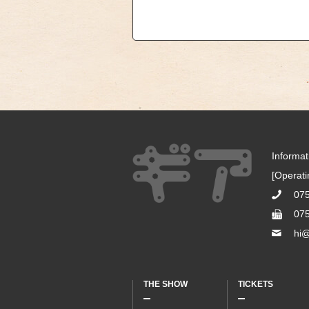
Informa
[Operat
07
07
hi@
THE SHOW
TICKETS