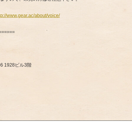
tp://www.gear.ac/about/voice/
======
6 1928ビル3階