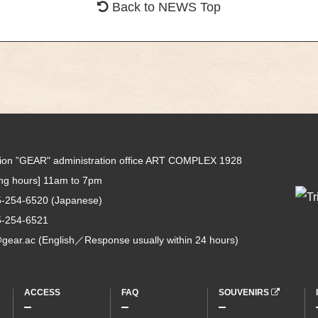
Back to NEWS Top
tion ”GEAR" administration office ART COMPLEX 1928
ing hours] 11am to 7pm
5-254-6520
(Japanese)
5-254-6521
gear.ac
(English／Response usually within 24 hours)
ACCESS
FAQ
SOUVENIRS