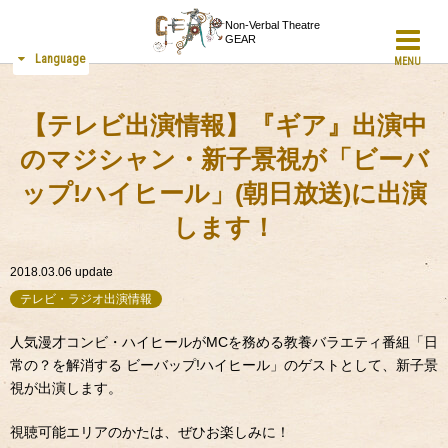
Non-Verbal Theatre
GEAR
Language
MENU
【テレビ出演情報】『ギア』出演中
のマジシャン・新子景視が「ビーバ
ップ!ハイヒール」(朝日放送)に出演
します！
2018.03.06
update
テレビ・ラジオ出演情報
人気漫才コンビ・ハイヒールがMCを務める教養バラエティ番組「日
常の？を解消する ビーバップ!ハイヒール」のゲストとして、新子景
視が出演します。
視聴可能エリアのかたは、ぜひお楽しみに！