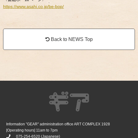
https://www.asahi.co.jp/be-bop/
Back to NEWS Top
Information ”GEAR" administration office ART COMPLEX 1928
[Operating hours] 11am to 7pm
075-254-6520
(Japanese)