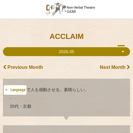
Non-Verbal Theatre
GEAR
ACCLAIM
2026.05
MENU
Previous Month
Next Month
五感のみで人を感動させる。素晴らしい。
Language
-
20代・京都