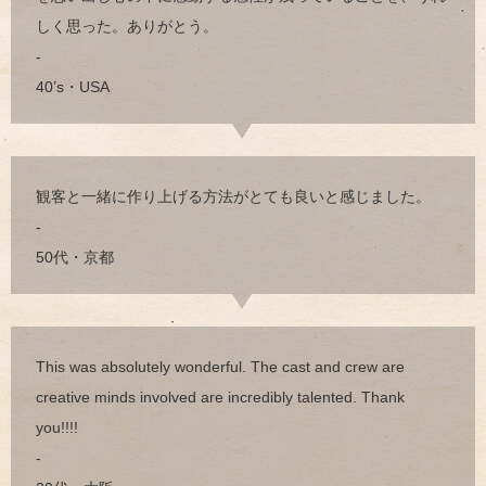
しく思った。ありがとう。
-
40’s・USA
観客と一緒に作り上げる方法がとても良いと感じました。
-
50代・京都
This was absolutely wonderful. The cast and crew are
creative minds involved are incredibly talented. Thank
you!!!!
-