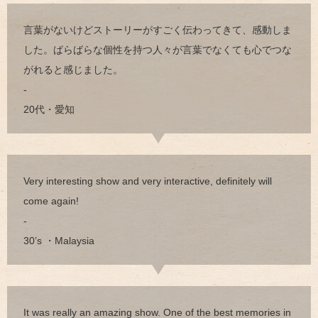
言葉がないけどストーリーがすごく伝わってきて、感動しま
した。ばらばらな個性を持つ人々が言葉でなくても心でつな
がれると感じました。
-
20代・愛知
Very interesting show and very interactive, definitely will
come again!
-
30’s ・Malaysia
It was really an amazing show. One of the best memories in