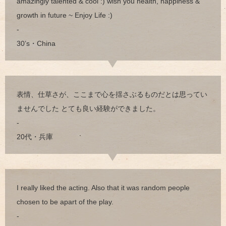
amazingly talented & cool :) wish you health, happiness &
growth in future ~ Enjoy Life :)
-
30’s・China
表情、仕草さが、ここまで心を揺さぶるものだとは思ってい
ませんでした とても良い経験ができました。
-
20代・兵庫
I really liked the acting. Also that it was random people
chosen to be apart of the play.
-