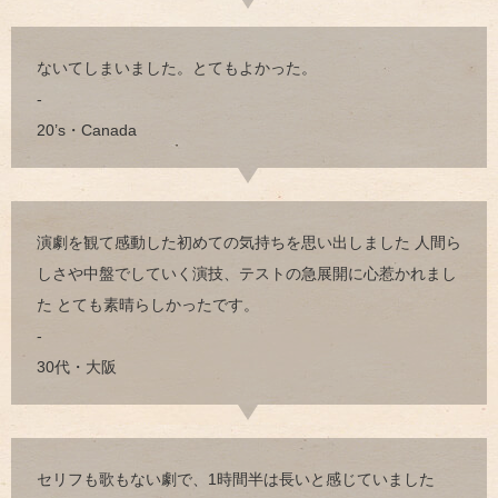
ないてしまいました。とてもよかった。
-
20’s・Canada
演劇を観て感動した初めての気持ちを思い出しました 人間ら
しさや中盤でしていく演技、テストの急展開に心惹かれまし
た とても素晴らしかったです。
-
30代・大阪
セリフも歌もない劇で、1時間半は長いと感じていました