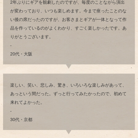
2年ぶりにギアを観劇したのですが、毎度のことながら演出
が変わっており、いつも楽しめます。今まで座ったことのな
い後の席だったのですが、お客さまとギアが一体となって作
品を作っているのがよくわかり、すごく楽しかったです。あ
りがとうございます。
-
20代・大阪
楽しい、笑い、悲しみ、驚き、いろいろな楽しみがあって、
あっという間だった。ずっと行ってみたかったので、初めて
来れてよかった。
-
30代・京都