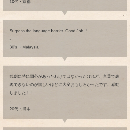
10代・京都
Surpass the language barrier. Good Job !!
-
30’s ・Malaysia
観劇に特に関心があったわけではなかったけれど、言葉で表
現できないのが惜しいほどに大変おもしろかったです。感動
しました！！！
-
20代・熊本