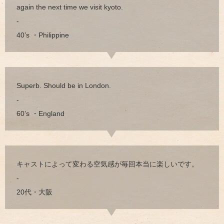
again the next time we visit kyoto.
-
40’s ・Philippine
Superb. Should be in London.
-
60’s ・England
キャストによって変わる空気感が毎回本当に楽しいです。
-
20代・大阪