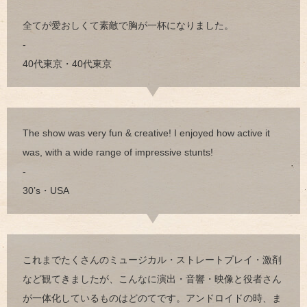
全てが愛おしくて素敵で胸が一杯になりました。
-
40代東京・40代東京
The show was very fun & creative! I enjoyed how active it
was, with a wide range of impressive stunts!
-
30’s・USA
これまでたくさんのミュージカル・ストレートプレイ・激剤
など観てきましたが、こんなに演出・音響・映像と役者さん
が一体化しているものはどのてです。アンドロイドの時、ま