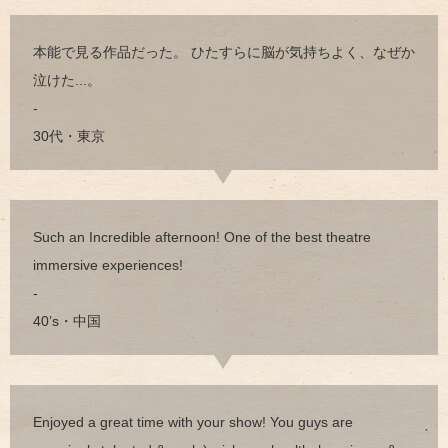
本能で見る作品だった。 ひたすらに脳が気持ちよく、なぜか
泣けた...。
-
30代・東京
Such an Incredible afternoon! One of the best theatre
immersive experiences!
-
40’s・中国
Enjoyed a great time with your show! You guys are