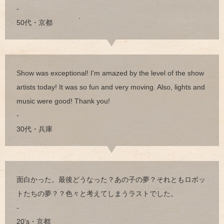
-
50代・京都
Show was exceptional! I'm amazed by the level of the show
artists today! It was so fun and very moving. Also, lights and
music were good! Thank you!
-
30代・兵庫
面白かった。最後どうなった？あの子の夢？それともロボッ
トたちの夢？？色々と考えてしまうラストでした。
-
20’s・京都