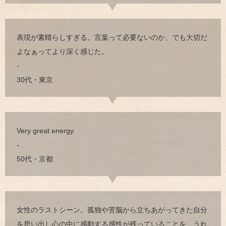
表現が素晴らしすぎる。言葉って必要ないのか、でも大切だ
よなぁってより深く感じた。
-
30代・東京
Very great energy.
-
50代・京都
女性のラストシーン。孤独や苦脳から立ちあがってきた自分
を思い出し心の中に感動する感性が残っていることを、うれ