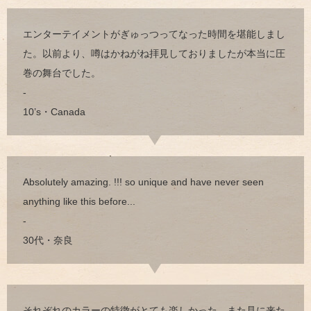
エンターテイメントがぎゅっつってなった時間を堪能しまし
た。以前より、噂はかねがね拝見しておりましたが本当に圧
巻の舞台でした。
-
10’s・Canada
Absolutely amazing. !!! so unique and have never seen
anything like this before...
-
30代・奈良
それぞれのカラーの特徴がとても楽しかった。また見に来た