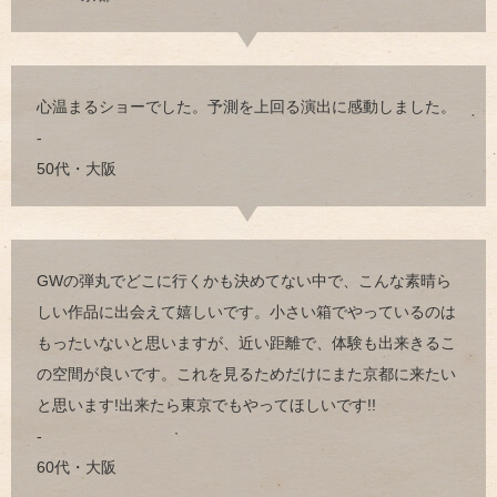
心温まるショーでした。予測を上回る演出に感動しました。
-
50代・大阪
GWの弾丸でどこに行くかも決めてない中で、こんな素晴ら
しい作品に出会えて嬉しいです。小さい箱でやっているのは
もったいないと思いますが、近い距離で、体験も出来きるこ
の空間が良いです。これを見るためだけにまた京都に来たい
と思います!出来たら東京でもやってほしいです!!
-
60代・大阪