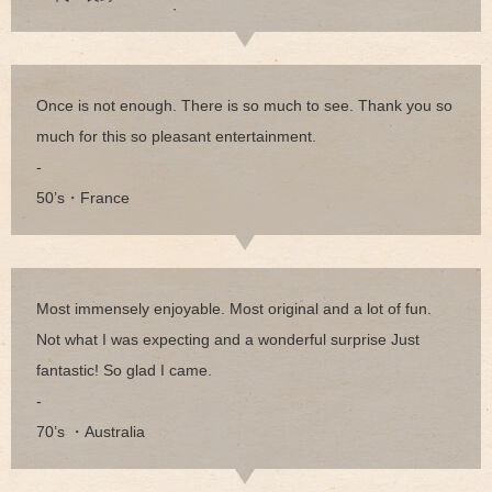
Once is not enough. There is so much to see. Thank you so
much for this so pleasant entertainment.
-
50’s・France
Most immensely enjoyable. Most original and a lot of fun.
Not what I was expecting and a wonderful surprise Just
fantastic! So glad I came.
-
70’s ・Australia