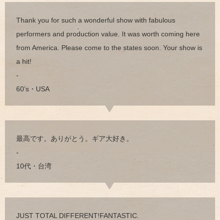
Thank you for such a wonderful show with fabulous
performers and production value. It was worth coming here
from America. Please come to the states soon. Your show is
a hit!
-
60’s・USA
最高です。ありがとう。ギア大好き。
-
10代・台湾
JUST TOTAL DIFFERENT!FANTASTIC.