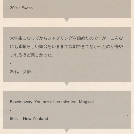
20’s・Swiss
大学生になってからジャグリングを始めたのですが、こんな
にも素晴らしい舞台をいままで観劇できてなかったのが悔や
まれるほど美しかった。
-
20代・大阪
Blown away. You are all so talented. Magical.
-
60’s ・New Zealand