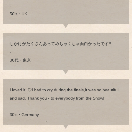
-
50’s・UK
しかけがたくさんあってめちゃくちゃ面白かったです!!
-
30代・東京
I loved it! ♡I had to cry during the finale,it was so beautiful
and sad. Thank you - to everybody from the Show!
-
30’s・Germany