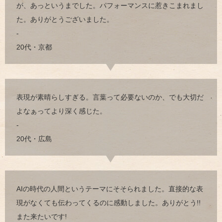
が、あっというまでした。パフォーマンスに惹きこまれまし
た。ありがとうございました。
-
20代・京都
表現が素晴らしすぎる。言葉って必要ないのか、でも大切だ
よなぁってより深く感じた。
-
20代・広島
AIの時代の人間というテーマにそそられました。直接的な表
現がなくても伝わってくるのに感動しました。ありがとう!!
また来たいです!