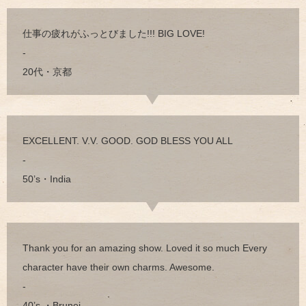
仕事の疲れがふっとびました!!! BIG LOVE!
-
20代・京都
EXCELLENT. V.V. GOOD. GOD BLESS YOU ALL
-
50’s・India
Thank you for an amazing show. Loved it so much Every
character have their own charms. Awesome.
-
40’s ・Brunei