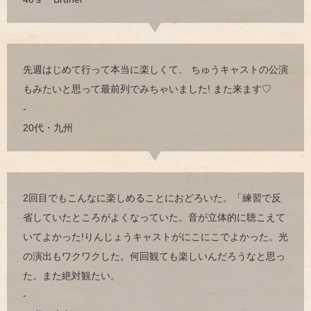
先週はじめて行って本当に楽しくて、 ちゅうキャストの公演
もみたいと思って最前列でみちゃいました! また来ます♡
-
20代・九州
2回目でもこんなに楽しめることにおどろいた。「練習で反
省していたところがよくなっていた。音が立体的に聴こえて
いてよかった!りんじょうキャストがにこにこでよかった。光
の演出もワクワクした。何回観ても楽しいんだろうなと思っ
た。また絶対観たい。
-