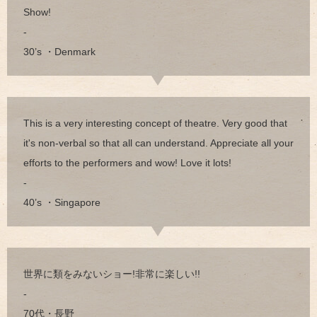
Show!
-
30’s ・Denmark
This is a very interesting concept of theatre. Very good that
it's non-verbal so that all can understand. Appreciate all your
efforts to the performers and wow! Love it lots!
-
40’s ・Singapore
世界に類をみないショー!非常に楽しい!!
-
70代・長野