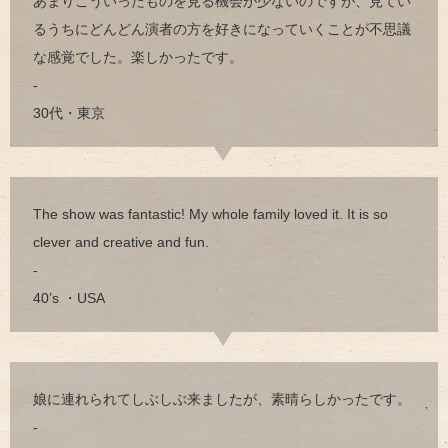
あまりこういったものを見る機会が少ないのですが、見てい
るうちにどんどん演者の方を好きになっていくことが不思議
な感覚でした。楽しかったです。
-
30代・東京
The show was fantastic! My whole family loved it. It is so
clever and creative and fun.
-
40’s ・USA
娘に連れられてしぶしぶ来ましたが、素晴らしかったです。
-