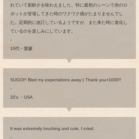
れていて新鮮さを味わえました。特に最初のシーンで赤のロ
ボットが登場してきた時のワクワク感がたまりませんでし
た。定期的に改訂しているようですが、また来た時に進化し
ているのを楽しみにしています。
-
10代・愛媛
SUGOI!! Bled my expectations away:) Thank you×1000!!
-
20’s ・USA
It was extremely touching and cute, I cried.
-