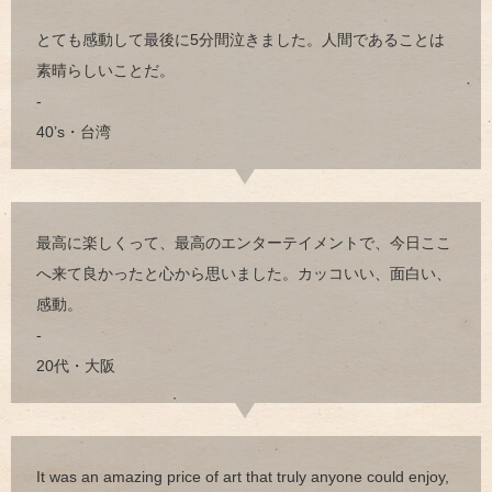
とても感動して最後に5分間泣きました。人間であることは
素晴らしいことだ。
-
40’s・台湾
最高に楽しくって、最高のエンターテイメントで、今日ここ
へ来て良かったと心から思いました。カッコいい、面白い、
感動。
-
20代・大阪
It was an amazing price of art that truly anyone could enjoy,