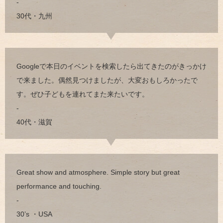
-
30代・九州
Googleで本日のイベントを検索したら出てきたのがきっかけ
で来ました。偶然見つけましたが、大変おもしろかったで
す。ぜひ子どもを連れてまた来たいです。
-
40代・滋賀
Great show and atmosphere. Simple story but great
performance and touching.
-
30’s ・USA