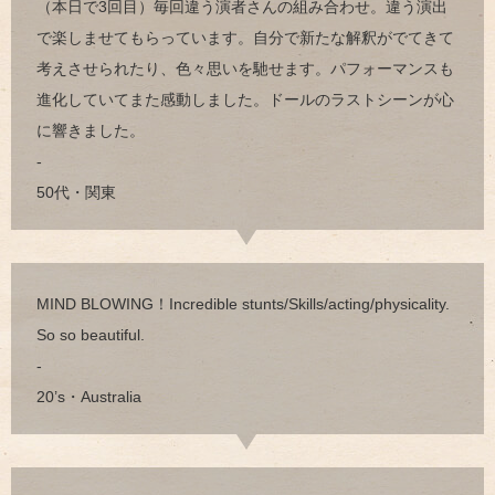
（本日で3回目）毎回違う演者さんの組み合わせ。違う演出
で楽しませてもらっています。自分で新たな解釈がでてきて
考えさせられたり、色々思いを馳せます。パフォーマンスも
進化していてまた感動しました。ドールのラストシーンが心
に響きました。
-
50代・関東
MIND BLOWING！Incredible stunts/Skills/acting/physicality.
So so beautiful.
-
20’s・Australia