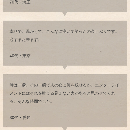
70代・埼玉
幸せで、温かくて、こんなに泣いて笑ったの久しぶりです。
必ずまた来ます。
-
40代・東京
時は一瞬。その一瞬で人の心に何を残せるか。エンターテイ
メントにはそれを叶える見えない力があると思わせてくれ
る。そんな時間でした。
-
30代・愛知