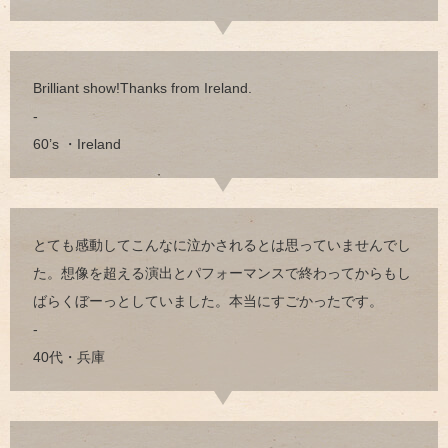
Brilliant show!Thanks from Ireland.
-
60’s ・Ireland
とても感動してこんなに泣かされるとは思っていませんでし
た。想像を超える演出とパフォーマンスで終わってからもし
ばらくぼーっとしていました。本当にすごかったです。
-
40代・兵庫