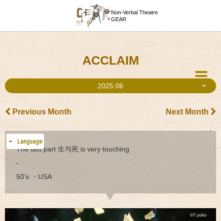
Non-Verbal Theatre
GEAR
ACCLAIM
2025.06
MENU
Previous Month
Next Month
Language
The last part 生与死 is very touching.
-
50’s ・USA