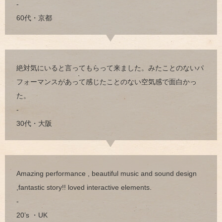
-
60代・京都
絶対気にいると言ってもらって来ました。みたことのないパ
フォーマンスがあって感じたことのない空気感で面白かっ
た。
-
30代・大阪
Amazing performance , beautiful music and sound design
,fantastic story!! loved interactive elements.
-
20’s ・UK