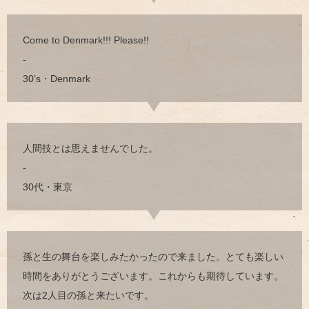
Come to Denmark!!! Please!!
-
30’s・Denmark
人間技とは思えませんでした。
-
30代・東京
孫と生の舞台を楽しみたかったので来ました。とても楽しい
時間をありがとうございます。これからも期待しています。
次は2人目の孫と来たいです。