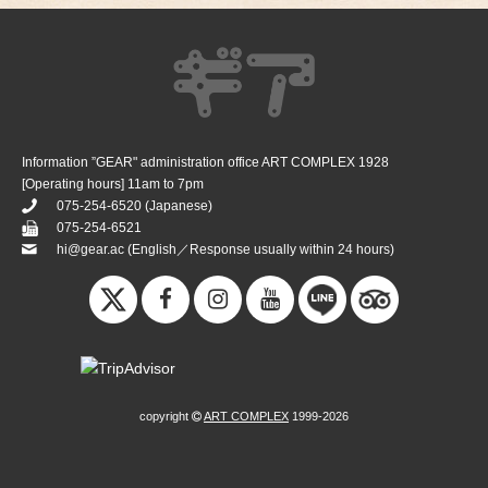
Information ”GEAR" administration office ART COMPLEX 1928
[Operating hours] 11am to 7pm
075-254-6520
(Japanese)
075-254-6521
hi@gear.ac
(English／Response usually within 24 hours)
copyright
ART COMPLEX
1999-2026