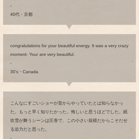
-
40代・京都
congratulations for your beautiful energy. It was a very crazy
moment- Your are very beautiful.
-
30’s・Canada
こんなにすごいショーが昔からやっていたとは知らなかっ
た。もっと早く知りたかった。悔しいと思うほどでした。紙
吹雪が舞うシーンは圧巻で、この小さい規模だからこそだせ
る迫力だと思った。
-