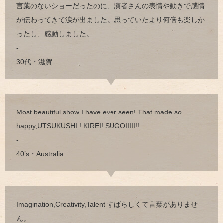
言葉のないショーだったのに、演者さんの表情や動きで感情
が伝わってきて涙が出ました。思っていたより何倍も楽しか
ったし、感動しました。
-
30代・滋賀
Most beautiful show I have ever seen! That made so
happy,UTSUKUSHI ! KIREI! SUGOIIIII!!
-
40’s・Australia
Imagination,Creativity,Talent すばらしくて言葉がありませ
ん。