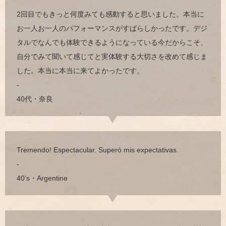
2回目でもきっと何度みても感動すると思いました。本当に
お一人お一人のパフォーマンスがすばらしかったです。デジ
タルでなんでも体験できるようになっている今だからこそ、
自分でみて聞いて感じてと実体験する大切さを改めて感じま
した。本当に本当に来てよかったです。
-
40代・奈良
Tremendo! Espectacular. Superó mis expectativas.
-
40’s・Argentine