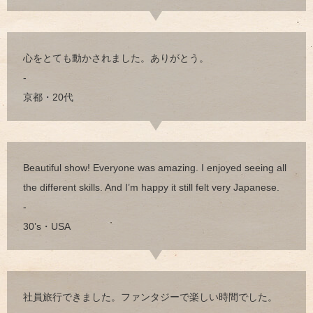
心をとても動かされました。ありがとう。
-
京都・20代
Beautiful show! Everyone was amazing. I enjoyed seeing all
the different skills. And I’m happy it still felt very Japanese.
-
30’s・USA
社員旅行できました。ファンタジーで楽しい時間でした。