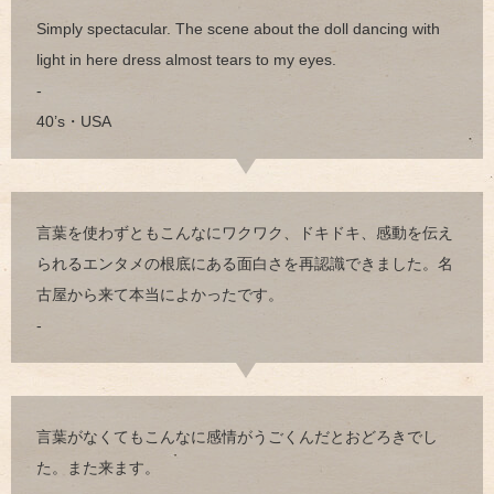
Simply spectacular. The scene about the doll dancing with
light in here dress almost tears to my eyes.
-
40’s・USA
言葉を使わずともこんなにワクワク、ドキドキ、感動を伝え
られるエンタメの根底にある面白さを再認識できました。名
古屋から来て本当によかったです。
-
言葉がなくてもこんなに感情がうごくんだとおどろきでし
た。また来ます。