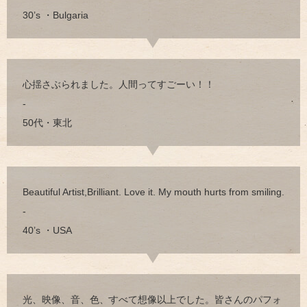
30’s ・Bulgaria
心揺さぶられました。人間ってすごーい！！
-
50代・東北
Beautiful Artist,Brilliant. Love it. My mouth hurts from smiling.
-
40’s ・USA
光、映像、音、色、すべて想像以上でした。皆さんのパフォ