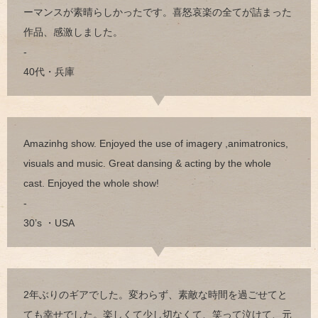
ーマンスが素晴らしかったです。喜怒哀楽の全てが詰まった
作品、感激しました。
-
40代・兵庫
Amazinhg show. Enjoyed the use of imagery ,animatronics,
visuals and music. Great dansing & acting by the whole
cast. Enjoyed the whole show!
-
30’s ・USA
2年ぶりのギアでした。変わらず、素敵な時間を過ごせてと
ても幸せでした。楽しくて少し切なくて、笑って泣けて、元