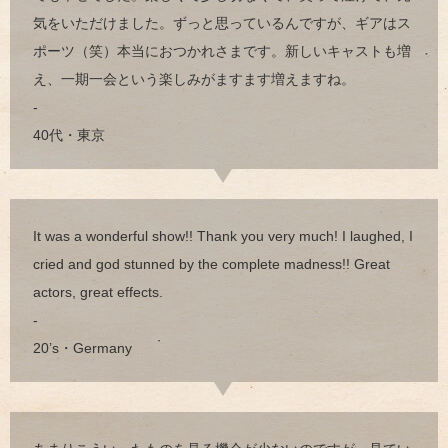
気をいただけました。ずっと思っているんですが、ギアはス
ポーツ（笑）本当におつかれさまです。新しいキャストも増
え、一期一会という楽しみがますます増えますね。
-
40代・東京
It was a wonderful show!! Thank you very much! I laughed, I
cried and god stunned by the complete madness!! Great
actors, great effects.
-
20’s・Germany