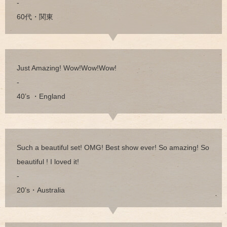
-
60代・関東
Just Amazing! Wow!Wow!Wow!
-
40’s ・England
Such a beautiful set! OMG! Best show ever! So amazing! So
beautiful ! I loved it!
-
20’s・Australia