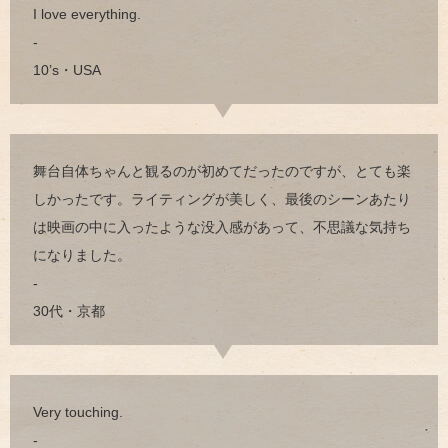
I love everything.
-
10’s・USA
舞台自体ちゃんと観るのが初めてだったのですが、とても楽
しかったです。ライティングが美しく、最後のシーンあたり
は映画の中に入ったような没入感があって、不思議な気持ち
になりました。
-
30代・京都
Very touching.
-