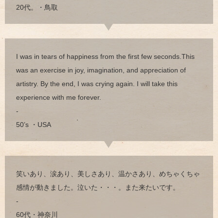
20代。・鳥取
I was in tears of happiness from the first few seconds.This
was an exercise in joy, imagination, and appreciation of
artistry. By the end, I was crying again. I will take this
experience with me forever.
-
50’s ・USA
笑いあり、涙あり、美しさあり、温かさあり、めちゃくちゃ
感情が動きました。泣いた・・・。また来たいです。
-
60代・神奈川