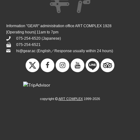
Information ”GEAR" administration office ART COMPLEX 1928
[Operating hours] 11am to 7pm
075-254-6520
(Japanese)
075-254-6521
hi@gear.ac
(English／Response usually within 24 hours)
copyright
ART COMPLEX
1999-2026