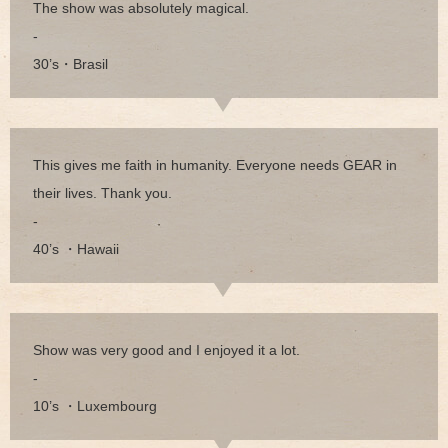
The show was absolutely magical.
-
30’s・Brasil
This gives me faith in humanity. Everyone needs GEAR in
their lives. Thank you.
-
40’s ・Hawaii
Show was very good and I enjoyed it a lot.
-
10’s ・Luxembourg