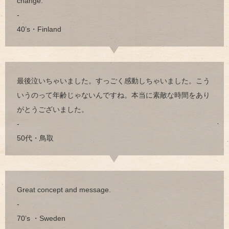
change.
-
40’s・Finland
最後泣いちゃいました。すっごく感動しちゃいました。こう
いうのって年齢じゃないんですね。本当に素敵な時間をあり
がとうございました。
-
50代・鳥取
Great concept and message.
-
70’s ・Sweden