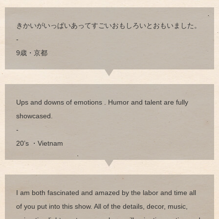
きかいがいっぱいあってすごいおもしろいとおもいました。
-
9歳・京都
Ups and downs of emotions . Humor and talent are fully
showcased.
-
20’s ・Vietnam
I am both fascinated and amazed by the labor and time all
of you put into this show. All of the details, decor, music,