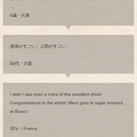
-
6歳・兵庫
身体がすごい。人間がすごい。
-
50代・大阪
I wish I saw even a mere of this excellent show!
Congratulations to the artists! Merci pour le super moment,
et Bravo !
-
30’s ・France