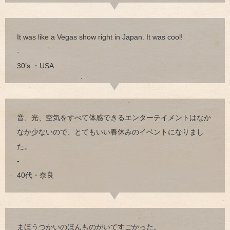
It was like a Vegas show right in Japan. It was cool!
-
30’s ・USA
音、光、空気をすべて体感できるエンターテイメントはなか
なか少ないので、とてもいい春休みのイベントになりまし
た。
-
40代・奈良
まほうつかいのほんものがいてすごかった。