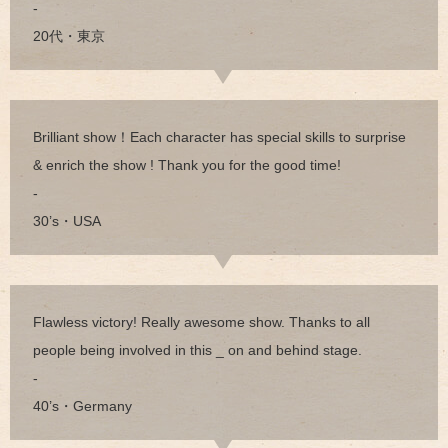
-
20代・東京
Brilliant show！Each character has special skills to surprise
& enrich the show ! Thank you for the good time!
-
30’s・USA
Flawless victory! Really awesome show. Thanks to all
people being involved in this _ on and behind stage.
-
40’s・Germany