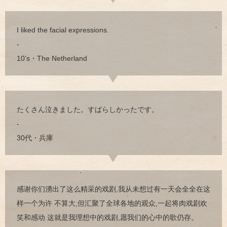
I liked the facial expressions.
-
10’s・The Netherland
たくさん泣きました。すばらしかったです。
-
30代・兵庫
感谢你们湧出了这么精采的戏剧,我从未想过有一天会全全在这
样一个为许 不算大,但汇聚了全球各地的观众,一起将肉戏剧欢
笑和感动 这就是我理想中的戏剧,愿我们的心中的歌仍存。