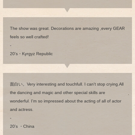
The show was great. Decorations are amazing ,every GEAR
feels so well crafted!
-
20’s・Kyrgyz Republic
面白い。Very interesting and touchfull. I can't stop crying.All
the dancing and magic and other special skills are
wonderful. I’m so impressed about the acting of all of actor
and actress.
-
20’s ・China