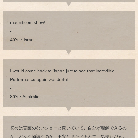
magnificent show!!!
-
40’s ・Israel
I would come back to Japan just to see that incredible.
Performance again wonderful.
-
80’s・Australia
初めは言葉のないショーと聞いていて、自分が理解できるの
か、どんな物語なのか、不安とドキドキとで、気持ちがまと