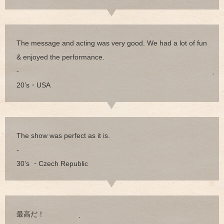
The message and acting was very good. We had a lot of fun
& enjoyed the performance.
-
20’s・USA
The show was perfect as it is.
-
30’s ・Czech Republic
最高だ！