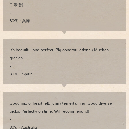
ご来場）
-
30代・兵庫
It’s beautiful and perfect. Big congratulations:) Muchas
gracias.
-
30’s ・Spain
Good mix of heart felt, funny+entertaining, Good diverse
tricks. Perfectly on time. Will recommend it!!
-
30’s・Australia