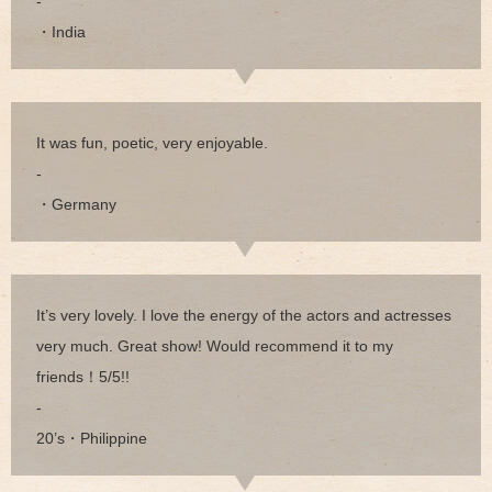
-
・India
It was fun, poetic, very enjoyable.
-
・Germany
It’s very lovely. I love the energy of the actors and actresses
very much. Great show! Would recommend it to my
friends！5/5!!
-
20’s・Philippine