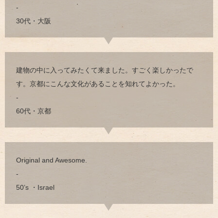
-
30代・大阪
建物の中に入ってみたくて来ました。すごく楽しかったで
す。京都にこんな文化があることを知れてよかった。
-
60代・京都
Original and Awesome.
-
50’s ・Israel