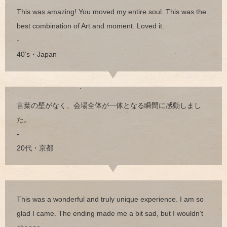
This was amazing! You moved my entire soul. This was the
best combination of Art and moment. Loved it.
-
40’s・Japan
言葉の壁がなく、会場全体が一体となる瞬間に感動しまし
た。
-
20代・京都
This was a wonderful and truly unique experience. I am so
glad I came. The ending made me a bit sad, but I wouldn’t