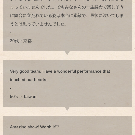
まっていませんでした。でもみなさんの一生懸命で楽しそう
に舞台に立たれている姿は本当に素敵で、最後に泣いてしま
うとは思っていませんでした。
-
20代・京都
Very good team. Have a wonderful performance that
touched our hearts.
-
50’s ・Taiwan
Amazing show! Worth it♡