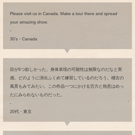
Please visit us in Canada. Make a tour there and spread
your amazing show.
-
30’s・Canada
目が5つ欲しかった。身体表現の可能性は無限なのだなと実
感。どのように演出ふくめて練習しているのだろう。稽古の
風景もみてみたい。この作品一つにかける労力と熱意はめっ
たにみられないものだった。
-
20代・東京