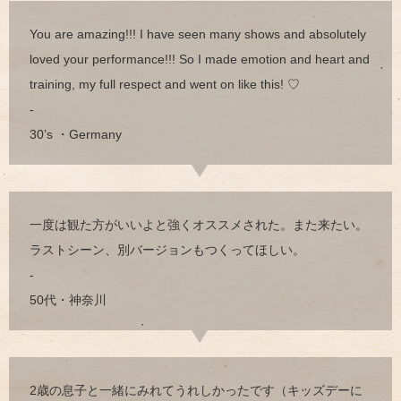
You are amazing!!! I have seen many shows and absolutely
loved your performance!!! So I made emotion and heart and
training, my full respect and went on like this! ♡
-
30’s ・Germany
一度は観た方がいいよと強くオススメされた。また来たい。
ラストシーン、別バージョンもつくってほしい。
-
50代・神奈川
2歳の息子と一緒にみれてうれしかったです（キッズデーに