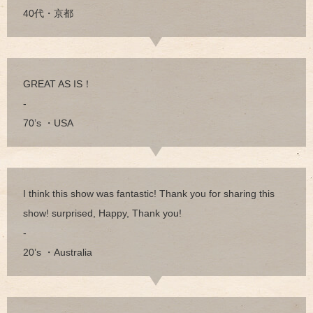
40代・京都
GREAT AS IS！
-
70’s ・USA
I think this show was fantastic! Thank you for sharing this
show! surprised, Happy, Thank you!
-
20’s ・Australia