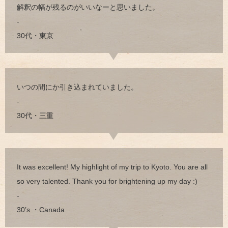
解釈の幅が残るのがいいなーと思いました。
-
30代・東京
いつの間にか引き込まれていました。
-
30代・三重
It was excellent! My highlight of my trip to Kyoto. You are all
so very talented. Thank you for brightening up my day :)
-
30’s ・Canada