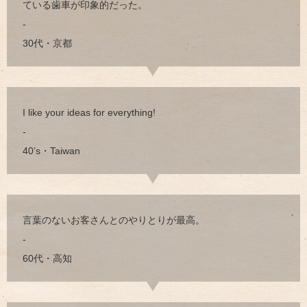
ている歯車が印象的だった。
-
30代・京都
I like your ideas for everything!
-
40’s・Taiwan
言葉のないお客さんとのやりとりが最高。
-
60代・高知