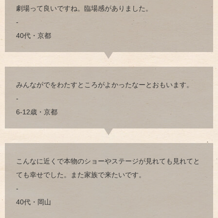
劇場って良いですね。臨場感がありました。
-
40代・京都
みんながでをわたすところがよかったなーとおもいます。
-
6-12歳・京都
こんなに近くで本物のショーやステージが見れても見れてと
ても幸せでした。また家族で来たいです。
-
40代・岡山