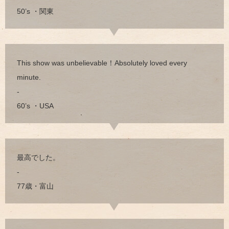
50’s ・関東
This show was unbelievable！Absolutely loved every
minute.
-
60’s ・USA
最高でした。
-
77歳・富山