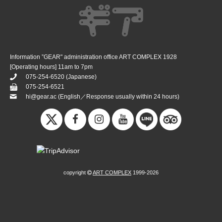
Information ”GEAR" administration office ART COMPLEX 1928
[Operating hours] 11am to 7pm
075-254-6520
(Japanese)
075-254-6521
hi@gear.ac
(English／Response usually within 24 hours)
copyright
ART COMPLEX
1999-2026