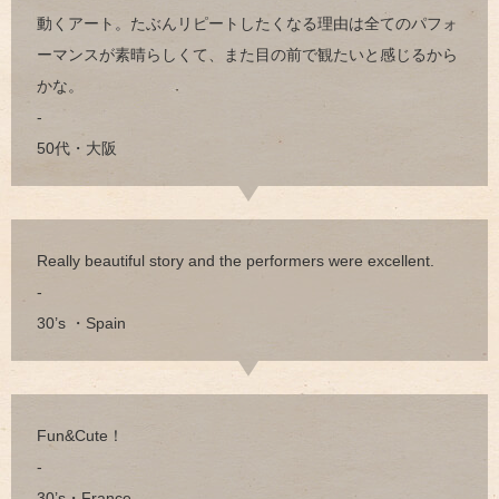
動くアート。たぶんリピートしたくなる理由は全てのパフォ
ーマンスが素晴らしくて、また目の前で観たいと感じるから
かな。
-
50代・大阪
Really beautiful story and the performers were excellent.
-
30’s ・Spain
Fun&Cute！
-
30’s・France