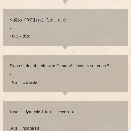
想像の100倍おもしろかったです。
-
40代・大阪
Please bring the show to Canada! I loved it so much !!
-
40’s ・Canada
It was dynamic & fun - excellent！
-
60’s・Indonesia