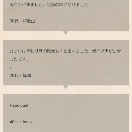
誕生月に来ました。記念の回になりました。
-
50代・和歌山
たまには神社以外の観光も！と思いました。光の演出がよか
ったです。
-
20代・福岡
Fabulous!
-
40’s ・India