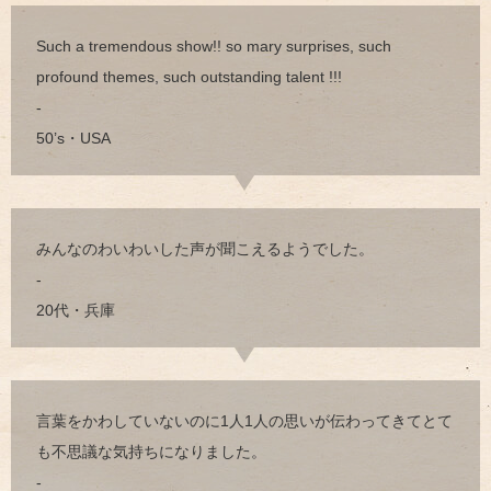
Such a tremendous show!! so mary surprises, such
profound themes, such outstanding talent !!!
-
50’s・USA
みんなのわいわいした声が聞こえるようでした。
-
20代・兵庫
言葉をかわしていないのに1人1人の思いが伝わってきてとて
も不思議な気持ちになりました。
-