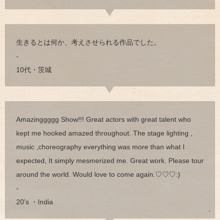
生きるとは何か、考えさせられる作品でした。
-
10代・茨城
Amazinggggg Show!!! Great actors with great talent who
kept me hooked amazed throughout. The stage lighting ,
music ,choreography everything was more than what I
expected, It simply mesmerized me. Great work. Please tour
around the world. Would love to come again.♡♡♡:)
-
20’s ・India