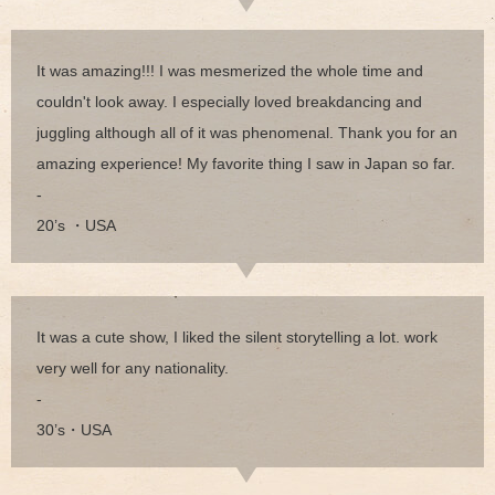
It was amazing!!! I was mesmerized the whole time and
couldn't look away. I especially loved breakdancing and
juggling although all of it was phenomenal. Thank you for an
amazing experience! My favorite thing I saw in Japan so far.
-
20’s ・USA
It was a cute show, I liked the silent storytelling a lot. work
very well for any nationality.
-
30’s・USA