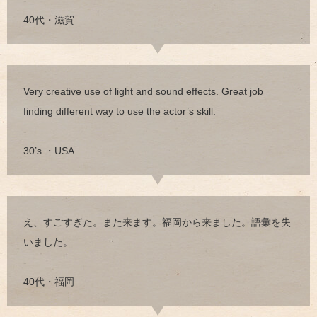
40代・滋賀
Very creative use of light and sound effects. Great job
finding different way to use the actor’s skill.
-
30’s ・USA
え、すごすぎた。また来ます。福岡から来ました。語彙を失
いました。
-
40代・福岡