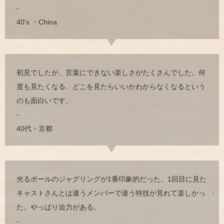
-
40’s ・China
初見でしたが、言葉にできない楽しさがたくさんでした。何
度も見たくなる、どこを見たらいいかわからなくなるという
のも面白いです。
-
40代・京都
光るボールのジャグリングが1番印象的だった。1回目に見た
キャストさんとは違うメンバーで違う特技が見れて楽しかっ
た。やっぱり迫力がある。
-