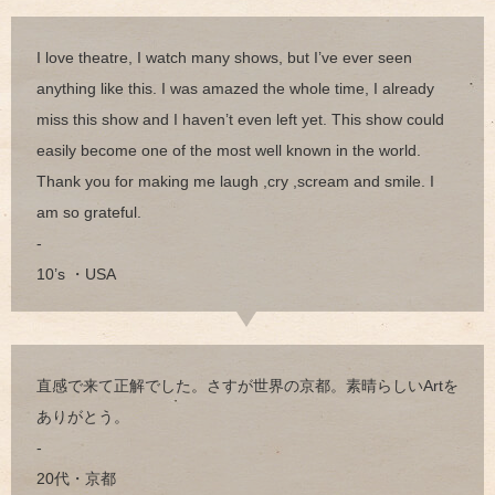
I love theatre, I watch many shows, but I’ve ever seen
anything like this. I was amazed the whole time, I already
miss this show and I haven’t even left yet. This show could
easily become one of the most well known in the world.
Thank you for making me laugh ,cry ,scream and smile. I
am so grateful.
-
10’s ・USA
直感で来て正解でした。さすが世界の京都。素晴らしいArtを
ありがとう。
-
20代・京都