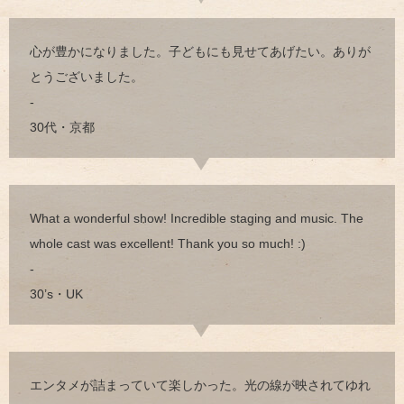
心が豊かになりました。子どもにも見せてあげたい。ありが
とうございました。
-
30代・京都
What a wonderful show! Incredible staging and music. The
whole cast was excellent! Thank you so much! :)
-
30’s・UK
エンタメが詰まっていて楽しかった。光の線が映されてゆれ