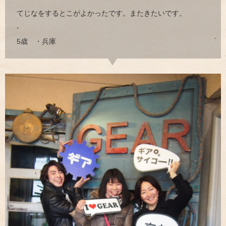
てじなをするとこがよかったです。またきたいです。
-
5歳 ・兵庫