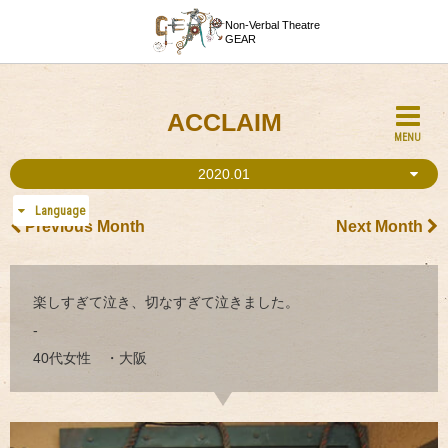
Non-Verbal Theatre
GEAR
ACCLAIM
MENU
2020.01
Language
Previous Month
Next Month
楽しすぎて泣き、切なすぎて泣きました。
-
40代女性 ・大阪