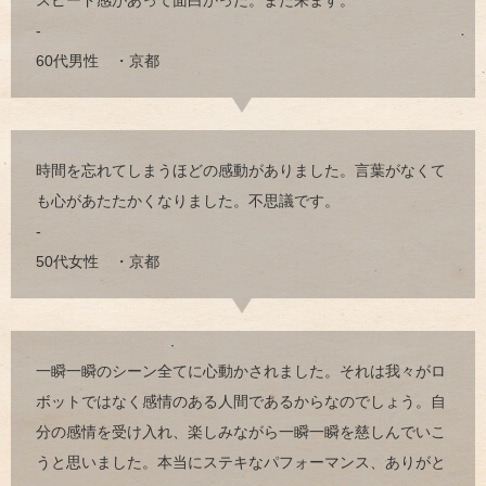
-
60代男性 ・京都
時間を忘れてしまうほどの感動がありました。言葉がなくて
も心があたたかくなりました。不思議です。
-
50代女性 ・京都
一瞬一瞬のシーン全てに心動かされました。それは我々がロ
ボットではなく感情のある人間であるからなのでしょう。自
分の感情を受け入れ、楽しみながら一瞬一瞬を慈しんでいこ
うと思いました。本当にステキなパフォーマンス、ありがと