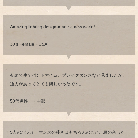
Amazing lighting design-made a new world!
-
30's Female・USA
初めて生でパントマイム、ブレイクダンスなど見ましたが、
迫力があってとても楽しかったです。
-
50代男性 ・中部
5人のパフォーマンスの凄さはもちろんのこと、息の合った