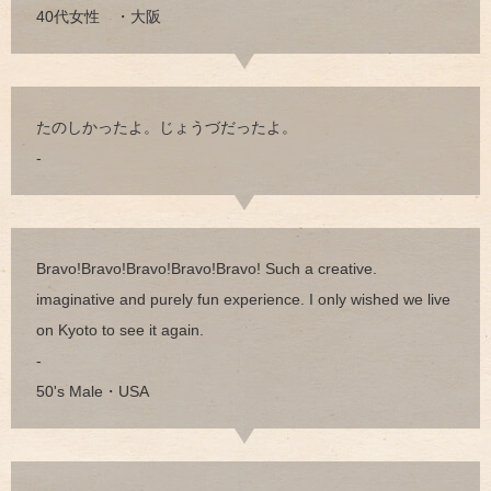
40代女性 ・大阪
たのしかったよ。じょうづだったよ。
-
Bravo!Bravo!Bravo!Bravo!Bravo! Such a creative.
imaginative and purely fun experience. I only wished we live
on Kyoto to see it again.
-
50's Male・USA