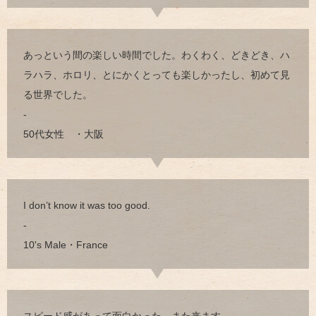
あっという間の楽しい時間でした。わくわく、どきどき、ハ
ラハラ、ホロリ、とにかくとっても楽しかったし、初めて見
る世界でした。
-
50代女性 ・大阪
I don’t know it was too good.
-
10's Male・France
スピード感があって面白かった。また来ます。