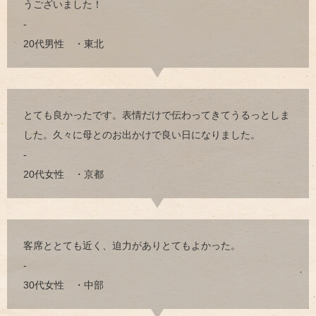
うございました！
-
20代男性 ・東北
とても良かったです。表情だけで伝わってきてうるっとしま
した。久々に母とのお出かけで良い日になりました。
-
20代女性 ・京都
客席ととても近く、迫力がありとてもよかった。
-
30代女性 ・中部