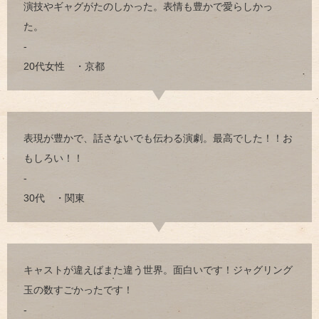
演技やギャグがたのしかった。表情も豊かで愛らしかっ
た。
-
20代女性 ・京都
表現が豊かで、話さないでも伝わる演劇。最高でした！！お
もしろい！！
-
30代 ・関東
キャストが違えばまた違う世界。面白いです！ジャグリング
玉の数すごかったです！
-