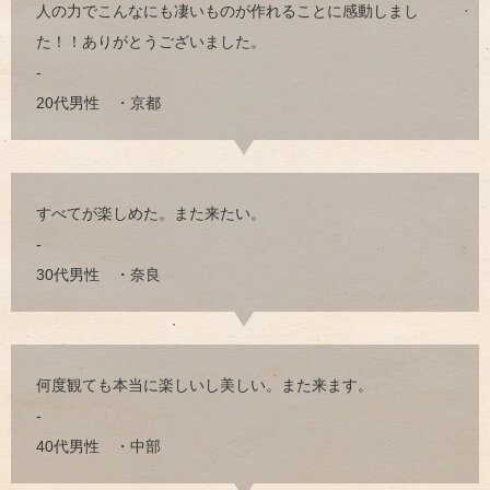
人の力でこんなにも凄いものが作れることに感動しまし
た！！ありがとうございました。
-
20代男性 ・京都
すべてが楽しめた。また来たい。
-
30代男性 ・奈良
何度観ても本当に楽しいし美しい。また来ます。
-
40代男性 ・中部