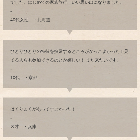
でした。はじめての家族旅行、いい思い出になりました。
-
40代女性 ・北海道
ひとりひとりの特技を披露するところがかっこよかった！見
てる人らも参加できるのとか嬉しい！ また来たいです。
-
10代 ・京都
はくりょくがあってすごかった！
-
８才 ・兵庫