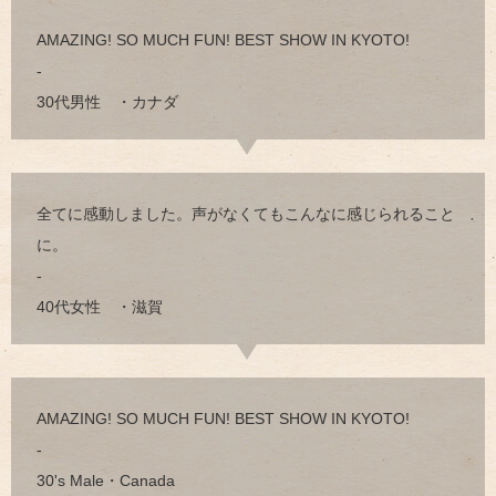
AMAZING! SO MUCH FUN! BEST SHOW IN KYOTO!
-
30代男性 ・カナダ
全てに感動しました。声がなくてもこんなに感じられること
に。
-
40代女性 ・滋賀
AMAZING! SO MUCH FUN! BEST SHOW IN KYOTO!
-
30's Male・Canada