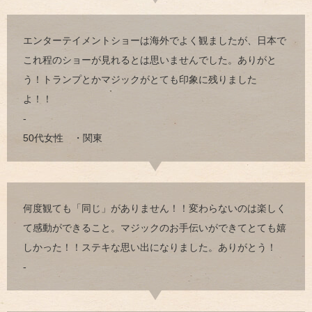
エンターテイメントショーは海外でよく観ましたが、日本で
これ程のショーが見れるとは思いませんでした。ありがと
う！トランプとかマジックがとても印象に残りました
よ！！
-
50代女性 ・関東
何度観ても「同じ」がありません！！変わらないのは楽しく
て感動ができること。マジックのお手伝いができてとても嬉
しかった！！ステキな思い出になりました。ありがとう！
-