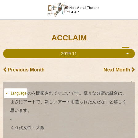
Non-Verbal Theatre
GEAR
ACCLAIM
2019.11
MENU
Previous Month
Next Month
新しいものを開拓されてすごいです。様々な分野の融合は、
Language
まさにアートで、新しいアートを造られたんだな、と嬉しく
思います。
-
４０代女性・大阪